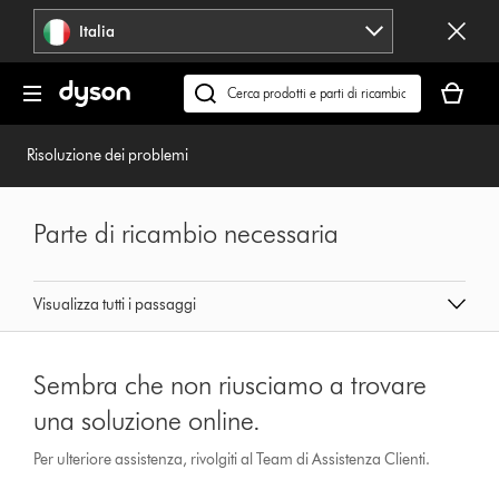
Salta
Italia
navigazione
Il
carrello
Cerca
è
su
vuoto
dyson.it
Risoluzione dei problemi
Parte di ricambio necessaria
Visualizza tutti i passaggi
Sembra che non riusciamo a trovare
una soluzione online.
Per ulteriore assistenza, rivolgiti al Team di Assistenza Clienti.