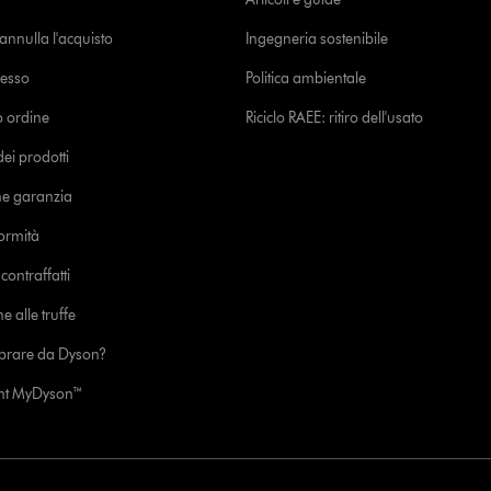
o annulla l'acquisto
Ingegneria sostenibile
cesso
Politica ambientale
uo ordine
Riciclo RAEE: ritiro dell'usato
i prodotti
ne garanzia
formità
ontraffatti
e alle truffe
prare da Dyson?
unt MyDyson™