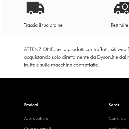
Traccia il tuo ordine
Restituir
ATTENZIONE: evita prodotti contraffatti, siti web fa
acquistando solo direttamente da Dyson.it e dai riv
truffe
e sulle
macchine contraffatte.
Prodotti
Servizi
Aspirapolvere
Contattaci
Cura dei capelli
Assistenza