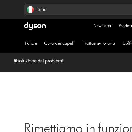
Salta
Italia
navigazione
Newsletter
Prodotti
Pulizie
Cura dei capelli
Trattamento aria
Cuffi
Risoluzione dei problemi
Rimettiamo in funzio