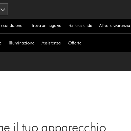
 ricondizionati
Trova un negozio
Per le aziende
Attiva la Garanzi
e
Illuminazione
Assistenza
Offerte
ne il tuo apparecchio