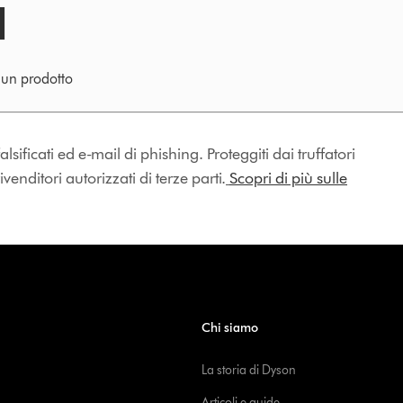
e un prodotto
lsificati ed e-mail di phishing. Proteggiti dai truffatori
enditori autorizzati di terze parti.
Scopri di più sulle
Chi siamo
La storia di Dyson
Articoli e guide