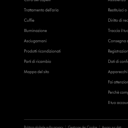
Trattamento dell'aria
Restituisci 
Cuffie
Diritto di re
Illuminazione
Traccia il t
Asciugamani
Consegna de
Prodotti ricondizionati
Registrazio
Parti di ricambio
Dati di con
Mappa del sito
Apparecchi c
Fai attenzion
Perchè com
Il tuo acco
Politica globale sulla privacy
Gestione dei Cookie
Avviso sui dati