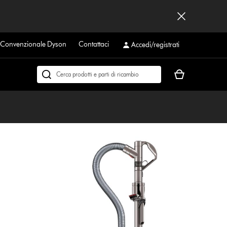
a Convenzionale Dyson
Contattaci
Accedi/registrati
Il
Cerca
carrello
su
è
dyson.it
vuoto