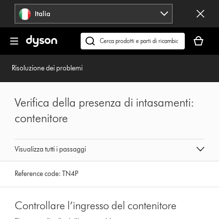
Salta
Italia
navigazione
Il
carrello
Cerca
è
su
vuoto
dyson.it
Risoluzione dei problemi
Verifica della presenza di intasamenti:
contenitore
Visualizza tutti i passaggi
Reference code:
TN4P
Controllare l’ingresso del contenitore