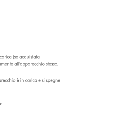
carica (se acquistata
amente all'apparecchio stesso.
recchio è in carica e si spegne
e.