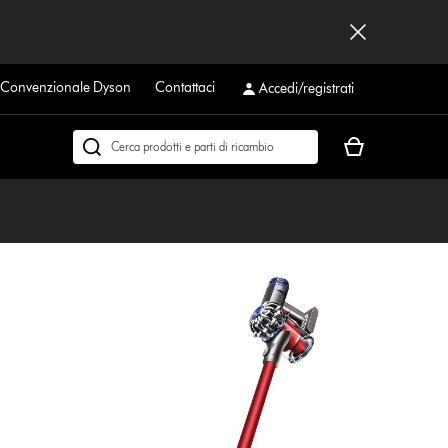
a Convenzionale Dyson
Contattaci
Accedi/registrati
Il
Cerca
carrello
su
è
dyson.it
vuoto