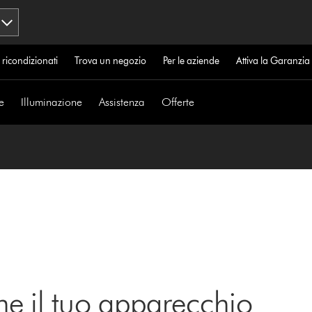
 ricondizionati
Trova un negozio
Per le aziende
Attiva la Garanzi
e
Illuminazione
Assistenza
Offerte
ne il tuo apparecchio