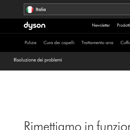
Salta
Italia
navigazione
Newsletter
Prodotti
Pulizie
Cura dei capelli
Trattamento aria
Cuffi
Risoluzione dei problemi
Rimettiamo in funzio