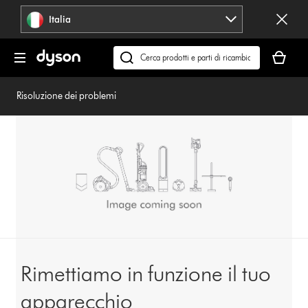
Salta
Italia
navigazione
Il
carrello
Cerca
è
su
vuoto
dyson.it
Risoluzione dei problemi
Rimettiamo in funzione il tuo
apparecchio