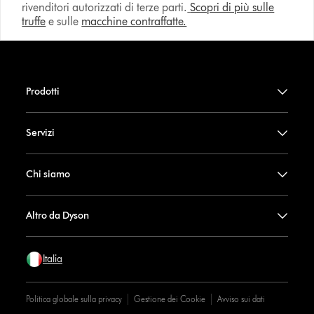
rivenditori autorizzati di terze parti.
Scopri di più sulle
truffe
e sulle
macchine contraffatte.
Prodotti
Servizi
Chi siamo
Altro da Dyson
Italia
Politica globale sulla privacy
Gestione dei Cookie
Avviso sui dati