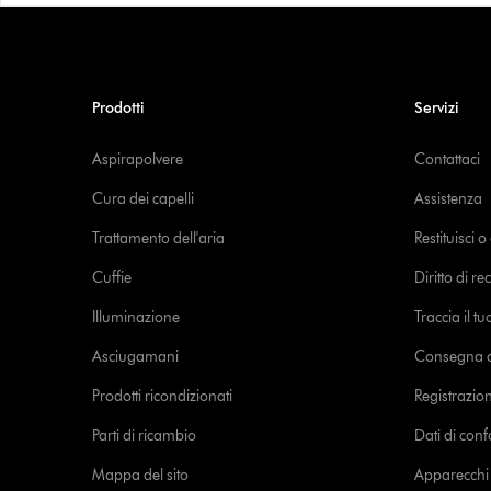
Prodotti
Servizi
Aspirapolvere
Contattaci
Cura dei capelli
Assistenza
Trattamento dell'aria
Restituisci 
Cuffie
Diritto di re
Illuminazione
Traccia il t
Asciugamani
Consegna de
Prodotti ricondizionati
Registrazio
Parti di ricambio
Dati di con
Mappa del sito
Apparecchi c