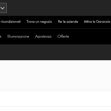
 ricondizionati
Trova un negozio
Per le aziende
Attiva la Garanzi
e
Illuminazione
Assistenza
Offerte
i