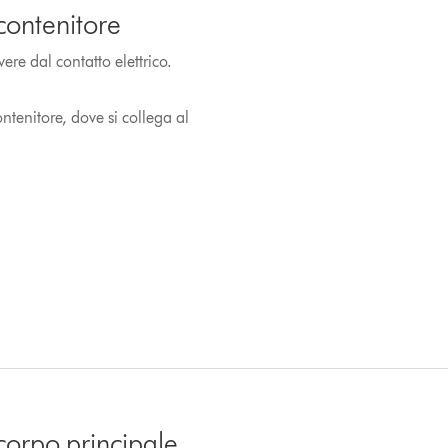
 contenitore
ere dal contatto elettrico.
contenitore, dove si collega al
l corpo principale