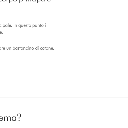
incipale. In questo punto i
e.
zare un bastoncino di cotone.
blema?