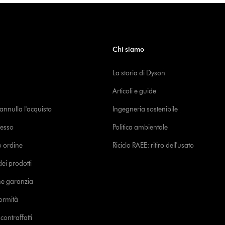
Chi siamo
La storia di Dyson
Articoli e guide
o annulla l'acquisto
Ingegneria sostenibile
cesso
Politica ambientale
uo ordine
Riciclo RAEE: ritiro dell'usato
i prodotti
ne garanzia
formità
ontraffatti