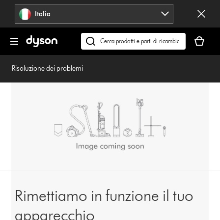
Salta
Italia
navigazione
Il
carrello
Cerca
è
su
vuoto
dyson.it
Risoluzione dei problemi
Rimettiamo in funzione il tuo
apparecchio