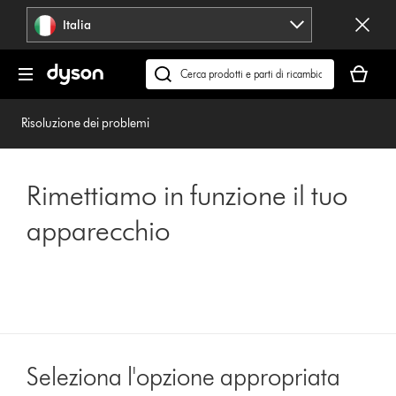
Salta
Italia
navigazione
Il
carrello
Cerca
è
su
vuoto
dyson.it
Risoluzione dei problemi
Rimettiamo in funzione il tuo
apparecchio
Seleziona l'opzione appropriata