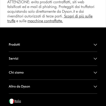
ATTENZIONE: evita prodotti contraffatti, siti web
falsificati ed e-mail di phishing. Proteggiti dai truffatori
acquistando solo direttamente da Dyson.it e dai
rivenditori autorizzati di terze parti.
Scopri di più sulle
truffe
e sulle
macchine contraffatte.
Prodotti
Servizi
Chi siamo
Altro da Dyson
Italia