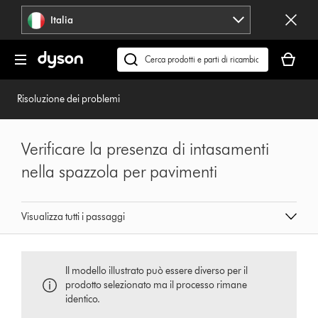
Salta
Italia
navigazione
Il
carrello
Cerca
è
su
vuoto
dyson.it
Risoluzione dei problemi
Verificare la presenza di intasamenti
nella spazzola per pavimenti
Visualizza tutti i passaggi
Il modello illustrato può essere diverso per il
prodotto selezionato ma il processo rimane
identico.