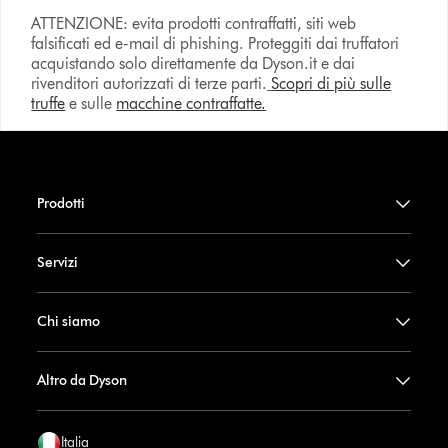
ATTENZIONE: evita prodotti contraffatti, siti web
falsificati ed e-mail di phishing. Proteggiti dai truffatori
acquistando solo direttamente da Dyson.it e dai
rivenditori autorizzati di terze parti.
Scopri di più sulle
truffe
e sulle
macchine contraffatte.
Prodotti
Servizi
Chi siamo
Altro da Dyson
Italia