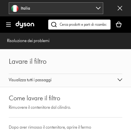
Salta
Italia
navigazione
Il
carrello
Cerca
è
su
vuoto
dyson.it
Risoluzione dei problemi
Lavare il filtro
Visualizza tutti i passaggi
Come lavare il filtro
Rimuovere il contenitore dal cilindro.
Dopo aver rimosso il contenitore, aprire il fermo