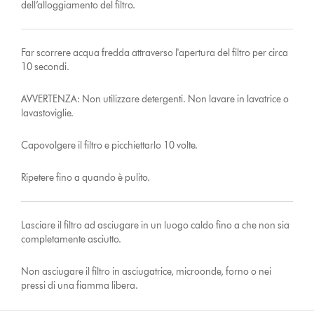
dell’alloggiamento del filtro.
Far scorrere acqua fredda attraverso l'apertura del filtro per circa
10 secondi.
AVVERTENZA: Non utilizzare detergenti. Non lavare in lavatrice o
lavastoviglie.
Capovolgere il filtro e picchiettarlo 10 volte.
Ripetere fino a quando è pulito.
Lasciare il filtro ad asciugare in un luogo caldo fino a che non sia
completamente asciutto.
Non asciugare il filtro in asciugatrice, microonde, forno o nei
pressi di una fiamma libera.