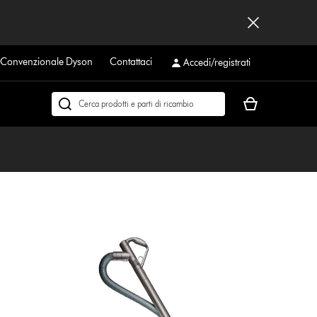
a Convenzionale Dyson
Contattaci
Accedi/registrati
Il
Cerca
carrello
su
è
dyson.it
vuoto