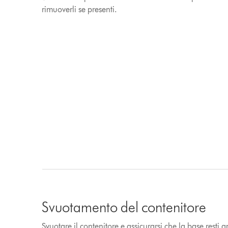
rimuoverli se presenti.
Svuotamento del contenitore
Svuotare il contenitore e assicurarsi che la base resti a