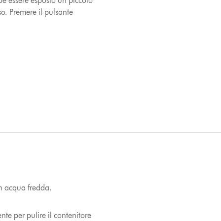
be essere esposto un piccolo
o. Premere il pulsante
on acqua fredda.
nte per pulire il contenitore