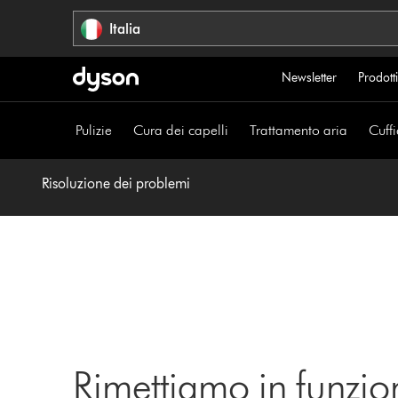
Salta
Italia
navigazione
Newsletter
Prodotti
Pulizie
Cura dei capelli
Trattamento aria
Cuffi
Risoluzione dei problemi
Rimettiamo in funzio