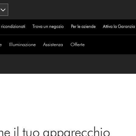
 ricondizionati
Trova un negozio
Per le aziende
Attiva la Garanzi
e
Illuminazione
Assistenza
Offerte
ne il tuo apparecchio