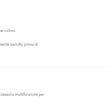
i cicloni.
amente asciutto prima di
ccessorio multifunzione per