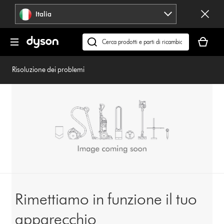
Salta
Italia
navigazione
Il
carrello
Cerca
è
su
vuoto
dyson.it
Risoluzione dei problemi
Rimettiamo in funzione il tuo
apparecchio