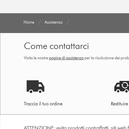
Home
Assistenza
Come contattarci
Visita le nostre
pagine di assistenza
per la risoluzione dei prob
Traccia il tuo ordine
Restituir
ATTENZIONE: evita prodotti contraffatti, siti web fa