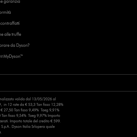
ne garanzia
formità
ontraffatti
e alle truffe
prare da Dyson?
unt MyDyson™
finalizzato valida dal 13/05/2026 al
, in 12 rate da € 53,3 Tan fisso 12,28%
a € 27,50 Tan fisso 9,49% Taeg 9,91%
0 Tan fisso 9,54% Taeg 9,97% Importo
erati. Importo totale del credito € 599.
S.p.A.. Dyson Italia Srlopera quale
a.