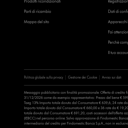
Prodotti ricondizionati
Registrazio
Parti di ricambio
Dati di con
Mappa del sito
Apparecchi c
Fai attenzion
Perchè com
Il tuo acco
Politica globale sulla privacy
Gestione dei Cookie
Avviso sui dati
Messaggio pubblicitario con finalità promozionale. Offerta di credito 
31/12/2026 come da esempio rappresentativo: Prezzo del bene € 599
Taeg 13% Importo totale dovuto dal Consumatore € 639,6, 24 rate d
Importo totale dovuto dal Consumatore € 660,00 e 36 rate da € 19,2
totale dovuto dal Consumatore € 691,20, costi accessori dell’offerta azz
(IEBCC) nel percorso online. Salvo approvazione di Findomestic Banca 
intermediario del credito per Findomestic Banca S.p.A., non in esclusiv