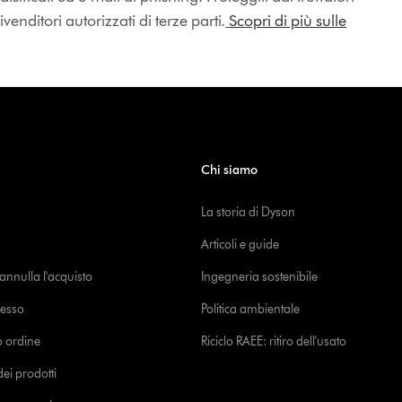
enditori autorizzati di terze parti.
Scopri di più sulle
Chi siamo
La storia di Dyson
Articoli e guide
o annulla l'acquisto
Ingegneria sostenibile
cesso
Politica ambientale
uo ordine
Riciclo RAEE: ritiro dell'usato
i prodotti