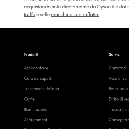
acquistando solo direttamente da Dyson.it e dai riv
truffe
e sulle
macchine contraffatte.
Prodotti
Servizi
Aspirapolvere
Contattaci
Cura dei capelli
Assistenza
Trattamento dell'aria
Restituisci 
Cuffie
Diritto di re
Illuminazione
Traccia il t
Asciugamani
Consegna de