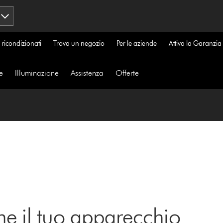
 ricondizionati
Trova un negozio
Per le aziende
Attiva la Garanzi
e
Illuminazione
Assistenza
Offerte
ne il tuo apparecchio