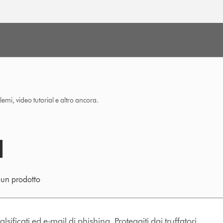
lemi, video tutorial e altro ancora.
e un prodotto
lsificati ed e-mail di phishing. Proteggiti dai truffatori