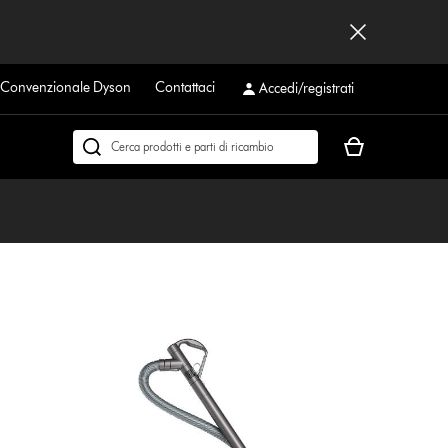
a Convenzionale Dyson
Contattaci
Accedi/registrati
Il
Cerca
carrello
su
è
dyson.it
vuoto