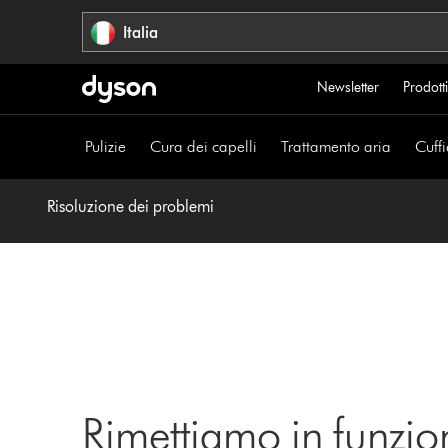
Salta
Italia
navigazione
Newsletter
Prodotti
Pulizie
Cura dei capelli
Trattamento aria
Cuffi
Risoluzione dei problemi
Rimettiamo in funzio