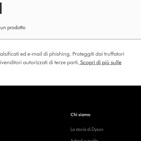
e un prodotto
lsificati ed e-mail di phishing. Proteggiti dai truffatori
enditori autorizzati di terze parti.
Scopri di più sulle
Chi siamo
La storia di Dyson
Articoli e guide