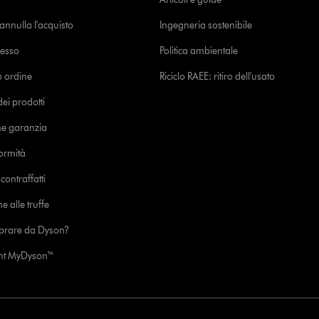
o annulla l'acquisto
Ingegneria sostenibile
cesso
Politica ambientale
uo ordine
Riciclo RAEE: ritiro dell'usato
i prodotti
ne garanzia
formità
ontraffatti
e alle truffe
prare da Dyson?
unt MyDyson™