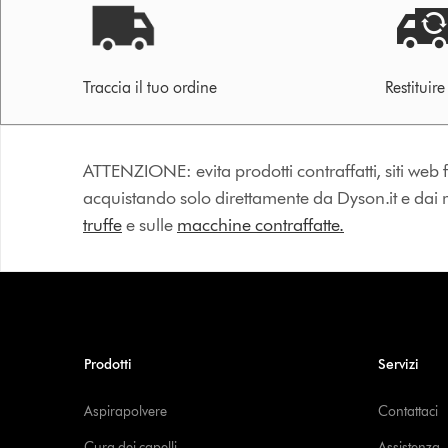
Traccia il tuo ordine
Restituir
ATTENZIONE: evita prodotti contraffatti, siti web fa
acquistando solo direttamente da Dyson.it e dai riv
truffe
e sulle
macchine contraffatte.
Prodotti
Servizi
Aspirapolvere
Contattaci
Cura dei capelli
Assistenza