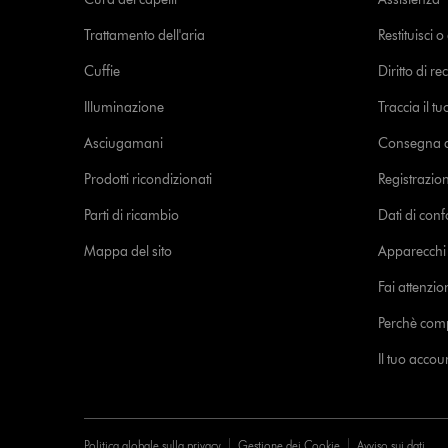
Trattamento dell'aria
Restituisci 
Cuffie
Diritto di re
Illuminazione
Traccia il t
Asciugamani
Consegna de
Prodotti ricondizionati
Registrazio
Parti di ricambio
Dati di con
Mappa del sito
Apparecchi c
Fai attenzion
Perchè com
Il tuo acco
Politica globale sulla privacy
Gestione dei Cookie
Avviso sui dati