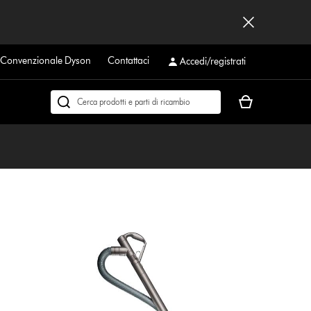
a Convenzionale Dyson
Contattaci
Accedi/registrati
Il
Cerca
carrello
su
è
dyson.it
vuoto