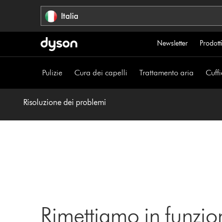
Salta
Italia
navigazione
Newsletter
Prodotti
Pulizie
Cura dei capelli
Trattamento aria
Cuffi
Risoluzione dei problemi
Rimettiamo in funzio