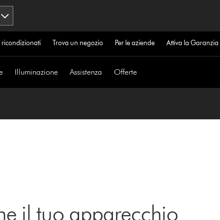
 ricondizionati
Trova un negozio
Per le aziende
Attiva la Garanzi
e
Illuminazione
Assistenza
Offerte
ne il tuo apparecchio