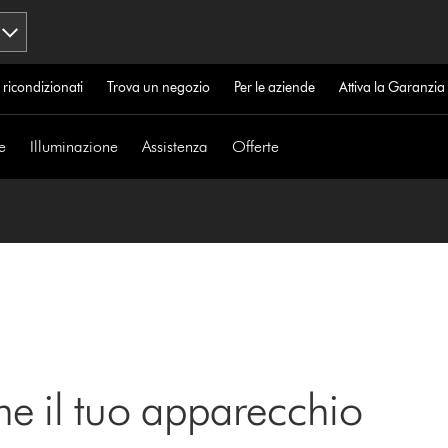
 ricondizionati
Trova un negozio
Per le aziende
Attiva la Garanzi
e
Illuminazione
Assistenza
Offerte
ne il tuo apparecchio