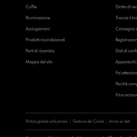
Cuffie
Diritto di re
Illuminazione
Traccia il t
Asciugamani
Consegna de
Prodotti ricondizionati
Registrazio
Parti di ricambio
Dati di con
Mappa del sito
Apparecchi c
Fai attenzion
Perchè com
Il tuo acco
Politica globale sulla privacy
Gestione dei Cookie
Avviso sui dati