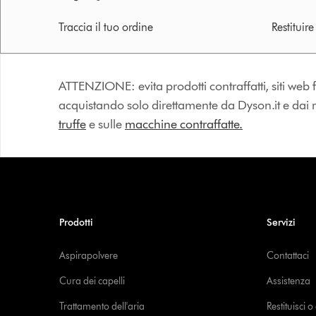
Traccia il tuo ordine
Restituir
ATTENZIONE: evita prodotti contraffatti, siti web fa
acquistando solo direttamente da Dyson.it e dai riv
truffe
e sulle
macchine contraffatte.
Prodotti
Servizi
Aspirapolvere
Contattaci
Cura dei capelli
Assistenza
Trattamento dell'aria
Restituisci 