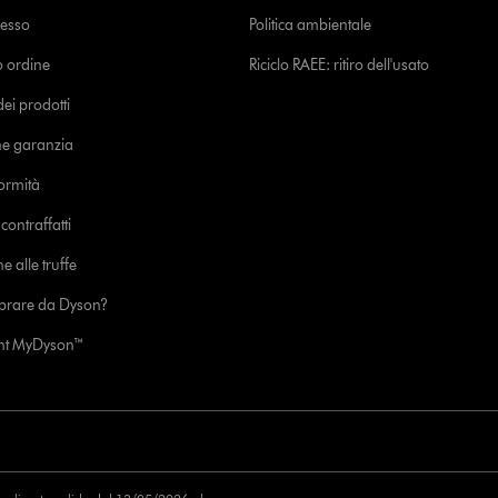
cesso
Politica ambientale
uo ordine
Riciclo RAEE: ritiro dell'usato
i prodotti
ne garanzia
formità
ontraffatti
e alle truffe
prare da Dyson?
unt MyDyson™