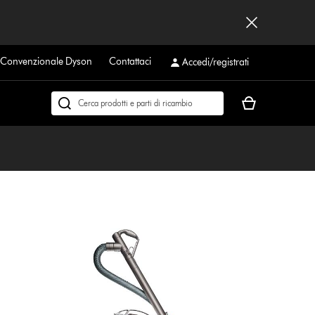
a Convenzionale Dyson
Contattaci
Accedi/registrati
Il
Cerca
carrello
su
è
dyson.it
vuoto