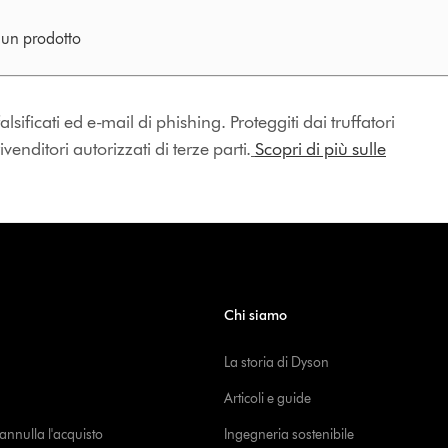
e un prodotto
lsificati ed e-mail di phishing. Proteggiti dai truffatori
enditori autorizzati di terze parti.
Scopri di più sulle
Chi siamo
La storia di Dyson
Articoli e guide
o annulla l'acquisto
Ingegneria sostenibile