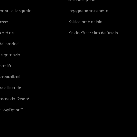
o annulla l'acquisto
Ingegneria sostenibile
cesso
Politica ambientale
uo ordine
Riciclo RAEE: ritiro dell'usato
i prodotti
ne garanzia
formità
ontraffatti
e alle truffe
prare da Dyson?
unt MyDyson™