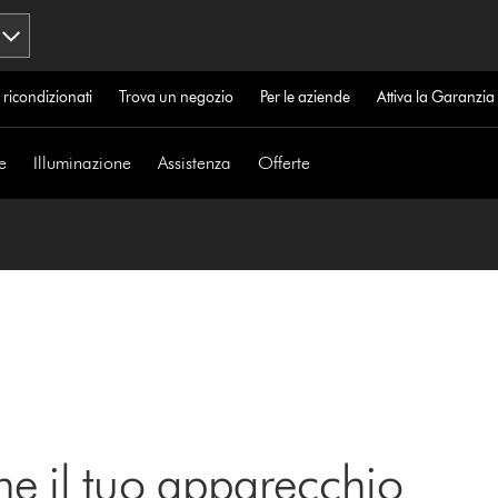
 ricondizionati
Trova un negozio
Per le aziende
Attiva la Garanzi
e
Illuminazione
Assistenza
Offerte
ne il tuo apparecchio