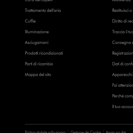
Trattamento dell'aria
Restituisci 
Cuffie
Diritto di re
Illuminazione
Traccia il t
Asciugamani
Consegna de
Prodotti ricondizionati
Registrazio
Parti di ricambio
Dati di con
Mappa del sito
Apparecchi c
Fai attenzion
Perchè com
Il tuo acco
Politica globale sulla privacy
Gestione dei Cookie
Avviso sui dati