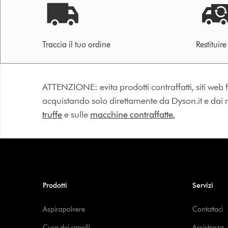
Traccia il tuo ordine
Restituir
ATTENZIONE: evita prodotti contraffatti, siti web fa
acquistando solo direttamente da Dyson.it e dai riv
truffe
e sulle
macchine contraffatte.
Prodotti
Servizi
Aspirapolvere
Contattaci
Cura dei capelli
Assistenza