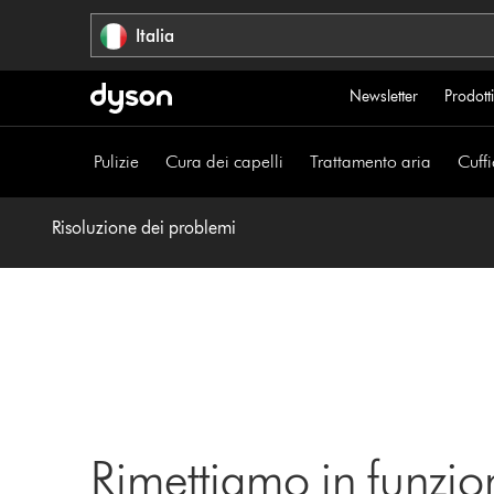
Salta
Italia
navigazione
Newsletter
Prodotti
Pulizie
Cura dei capelli
Trattamento aria
Cuffi
Risoluzione dei problemi
Rimettiamo in funzio