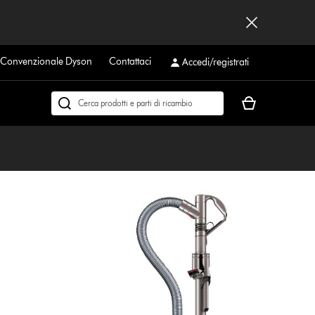
a Convenzionale Dyson
Contattaci
Accedi/registrati
Il
Cerca
carrello
su
è
dyson.it
vuoto