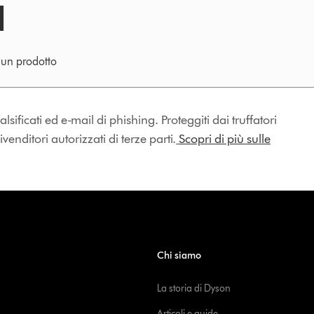
e un prodotto
lsificati ed e-mail di phishing. Proteggiti dai truffatori
enditori autorizzati di terze parti.
Scopri di più sulle
Chi siamo
La storia di Dyson
Articoli e guide