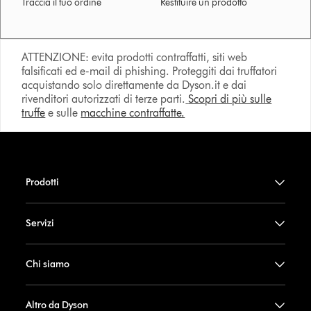
Traccia il tuo ordine
Restituire un prodotto
ATTENZIONE: evita prodotti contraffatti, siti web
falsificati ed e-mail di phishing. Proteggiti dai truffatori
acquistando solo direttamente da Dyson.it e dai
rivenditori autorizzati di terze parti.
Scopri di più sulle
truffe
e sulle
macchine contraffatte.
Prodotti
Servizi
Chi siamo
Altro da Dyson