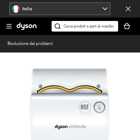
Salta
Italia
navigazione
Il
carrello
Cerca
è
su
vuoto
dyson.it
Risoluzione dei problemi