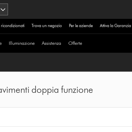
 ricondizionati
Trova un negozio
Per le aziende
Attiva la Garanzi
e
Illuminazione
Assistenza
Offerte
pavimenti doppia funzione