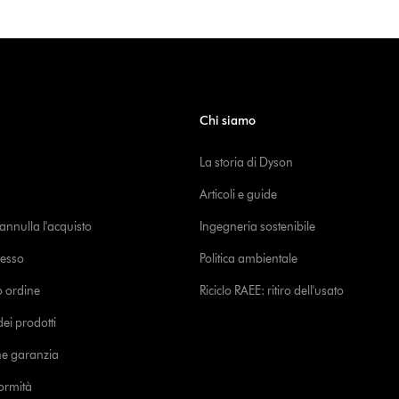
Chi siamo
La storia di Dyson
Articoli e guide
o annulla l'acquisto
Ingegneria sostenibile
cesso
Politica ambientale
uo ordine
Riciclo RAEE: ritiro dell'usato
i prodotti
ne garanzia
formità