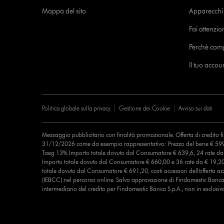
Mappa del sito
Apparecchi c
Fai attenzion
Perchè com
Il tuo acco
Politica globale sulla privacy
Gestione dei Cookie
Avviso sui dati
Messaggio pubblicitario con finalità promozionale. Offerta di credito 
31/12/2026 come da esempio rappresentativo: Prezzo del bene € 599
Taeg 13% Importo totale dovuto dal Consumatore € 639,6, 24 rate d
Importo totale dovuto dal Consumatore € 660,00 e 36 rate da € 19,2
totale dovuto dal Consumatore € 691,20, costi accessori dell’offerta azz
(IEBCC) nel percorso online. Salvo approvazione di Findomestic Banca 
intermediario del credito per Findomestic Banca S.p.A., non in esclusiv