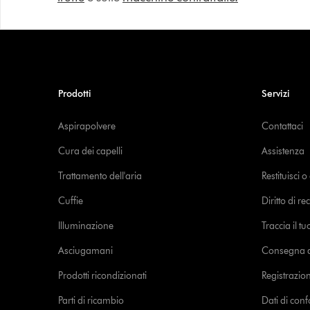
Prodotti
Servizi
Aspirapolvere
Contattaci
Cura dei capelli
Assistenza
Trattamento dell'aria
Restituisci 
Cuffie
Diritto di re
Illuminazione
Traccia il t
Asciugamani
Consegna de
Prodotti ricondizionati
Registrazio
Parti di ricambio
Dati di con