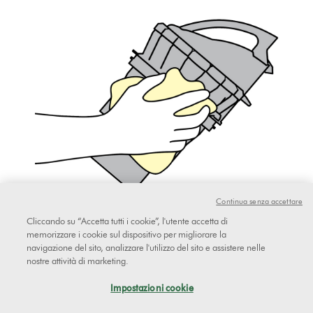
Continua senza accettare
Cliccando su “Accetta tutti i cookie”, l'utente accetta di
memorizzare i cookie sul dispositivo per migliorare la
navigazione del sito, analizzare l'utilizzo del sito e assistere nelle
Riassemblare l’apparecchio e fare un test.
nostre attività di marketing.
Impostazioni cookie
Questo ha risolto il problema?