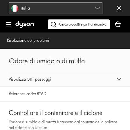
Salta
Italia
navigazione
Il
carrello
Cerca
è
su
vuoto
dyson.it
Risoluzione dei problemi
Odore di umido o di muffa
Visualizza tutti i passaggi
Reference code:
RY6D
Controllare il contenitore e il ciclone
L'odore di umido o di muffa è causato dal contatto della polvere
nel ciclone con l'acqua.