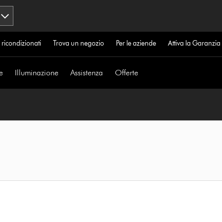
 ricondizionati
Trova un negozio
Per le aziende
Attiva la Garanzi
e
Illuminazione
Assistenza
Offerte