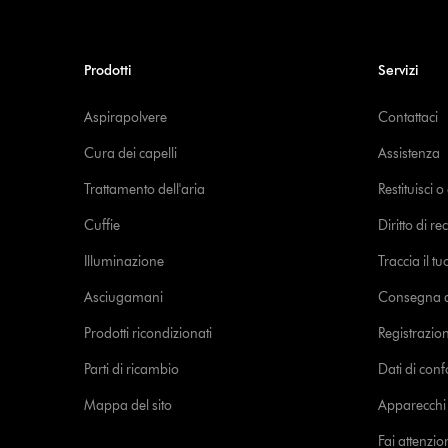
Prodotti
Servizi
Aspirapolvere
Contattaci
Cura dei capelli
Assistenza
Trattamento dell'aria
Restituisci 
Cuffie
Diritto di re
Illuminazione
Traccia il t
Asciugamani
Consegna de
Prodotti ricondizionati
Registrazio
Parti di ricambio
Dati di con
Mappa del sito
Apparecchi c
Fai attenzion