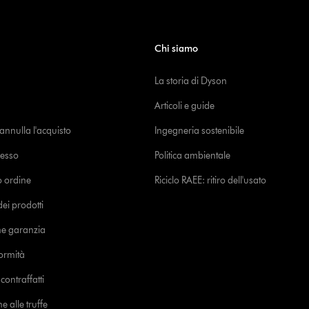
Chi siamo
La storia di Dyson
Articoli e guide
o annulla l'acquisto
Ingegneria sostenibile
cesso
Politica ambientale
uo ordine
Riciclo RAEE: ritiro dell'usato
i prodotti
ne garanzia
formità
ontraffatti
e alle truffe