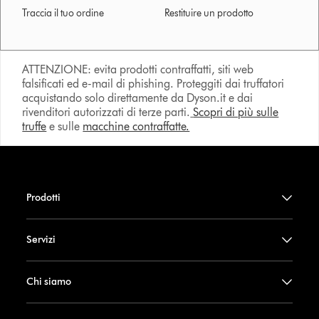
Traccia il tuo ordine
Restituire un prodotto
ATTENZIONE: evita prodotti contraffatti, siti web
falsificati ed e-mail di phishing. Proteggiti dai truffatori
acquistando solo direttamente da Dyson.it e dai
rivenditori autorizzati di terze parti.
Scopri di più sulle
truffe
e sulle
macchine contraffatte.
Prodotti
Servizi
Chi siamo