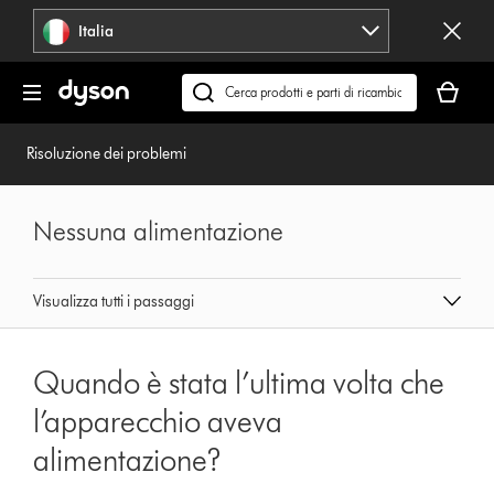
Salta
Italia
navigazione
Il
carrello
Cerca
è
su
vuoto
dyson.it
Risoluzione dei problemi
Nessuna alimentazione
Visualizza tutti i passaggi
Quando è stata l’ultima volta che
l’apparecchio aveva
alimentazione?