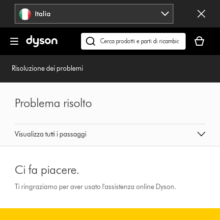
Salta
Italia
navigazione
Il
carrello
Cerca
è
su
vuoto
dyson.it
Risoluzione dei problemi
Problema risolto
Visualizza tutti i passaggi
Ci fa piacere.
Ti ringraziamo per aver usato l'assistenza online Dyson.