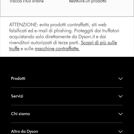
Traccia il tuo ordine
Restituire un prodotto
ATTENZIONE: evita prodotti contraffatti, siti web
falsificati ed e-mail di phishing. Proteggiti dai truffatori
acquistando solo direttamente da Dyson.it e dai
rivenditori autorizzati di terze parti.
Scopri di più sulle
truffe
e sulle
macchine contraffatte.
Prodotti
Servizi
Chi siamo
Altro da Dyson