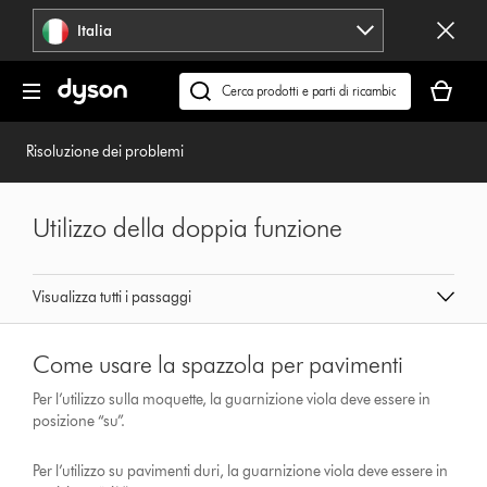
Salta
Italia
navigazione
Il
carrello
Cerca
è
su
vuoto
dyson.it
Risoluzione dei problemi
Utilizzo della doppia funzione
Visualizza tutti i passaggi
Come usare la spazzola per pavimenti
Per l’utilizzo sulla moquette, la guarnizione viola deve essere in
posizione “su”.
Per l’utilizzo su pavimenti duri, la guarnizione viola deve essere in