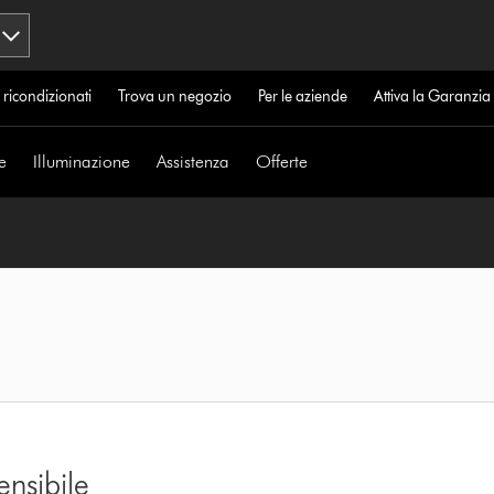
 ricondizionati
Trova un negozio
Per le aziende
Attiva la Garanzi
e
Illuminazione
Assistenza
Offerte
ensibile