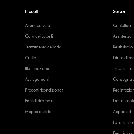
Prodotti
Servizi
Aspirapolvere
Contattaci
Cura dei capelli
Assistenza
Trattamento dell'aria
Restituisci 
Cuffie
Diritto di re
Illuminazione
Traccia il t
Asciugamani
Consegna de
Prodotti ricondizionati
Registrazio
Parti di ricambio
Dati di con
Mappa del sito
Apparecchi c
Fai attenzion
Perchè com