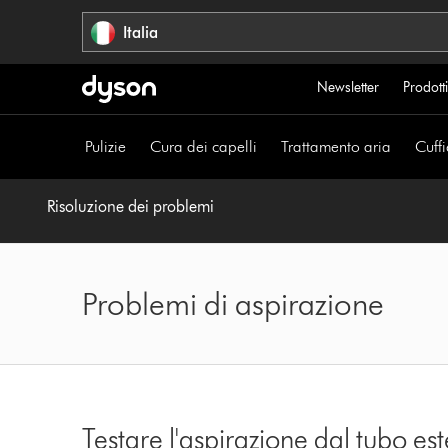
Salta
Italia
navigazione
Newsletter
Prodotti
Pulizie
Cura dei capelli
Trattamento aria
Cuffi
Risoluzione dei problemi
Problemi di aspirazione
Testare l'aspirazione dal tubo est