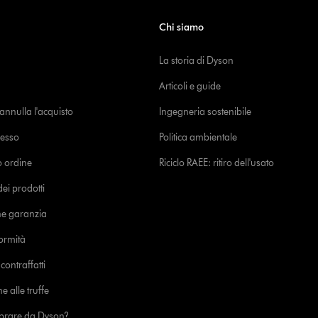
Chi siamo
La storia di Dyson
Articoli e guide
o annulla l'acquisto
Ingegneria sostenibile
cesso
Politica ambientale
uo ordine
Riciclo RAEE: ritiro dell'usato
i prodotti
ne garanzia
formità
ontraffatti
e alle truffe
prare da Dyson?