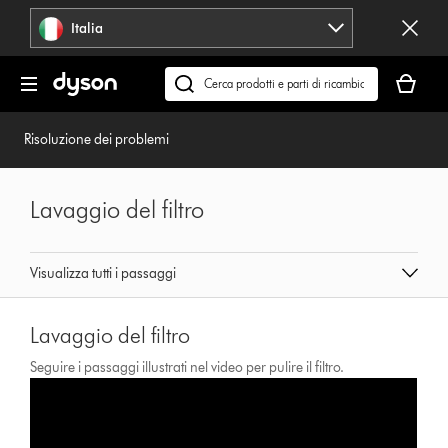
Salta
Italia
navigazione
Il
carrello
Cerca
è
su
vuoto
dyson.it
Risoluzione dei problemi
Lavaggio del filtro
Visualizza tutti i passaggi
Lavaggio del filtro
Seguire i passaggi illustrati nel video per pulire il filtro.