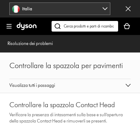
Salta
Italia
navigazione
Il
carrello
Cerca
è
su
vuoto
dyson.it
Risoluzione dei problemi
Controllare la spazzola per pavimenti
Visualizza tutti i passaggi
Controllare la spazzola Contact Head
Verificare la presenza di intasamenti sulla base e sull’apertura
della spazzola Contact Head e rimuoverli se presenti.