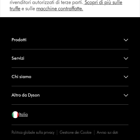
rivenditori autorizzati di terze parti.
Scopri di più sulle
truffe
e sulle
macchine contraffatte.
Prodotti
Servizi
Chi siamo
Altro da Dyson
Italia
Politica globale sulla privacy
Gestione dei Cookie
Avviso sui dati