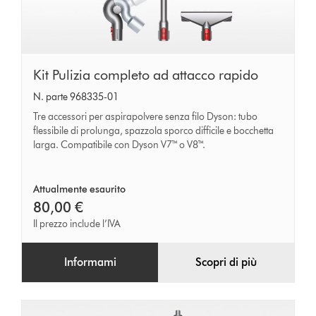
Kit
Kit Pulizia completo ad attacco rapido
Pulizia
N. parte 968335-01
completo
Tre accessori per aspirapolvere senza filo Dyson: tubo
ad
flessibile di prolunga, spazzola sporco difficile e bocchetta
larga. Compatibile con Dyson V7™ o V8™.
attacco
rapido
Attualmente esaurito
80,00 €
Il prezzo include l’IVA
Informami
Scopri di più