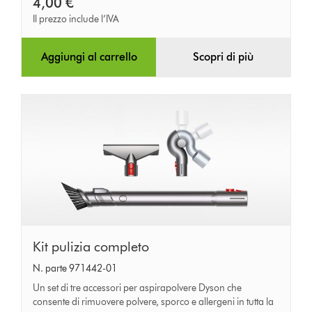
4,00 €
Il prezzo include l’IVA
Aggiungi al carrello
Scopri di più
Kit
Kit pulizia completo
pulizia
N. parte 971442-01
completo
Un set di tre accessori per aspirapolvere Dyson che
consente di rimuovere polvere, sporco e allergeni in tutta la