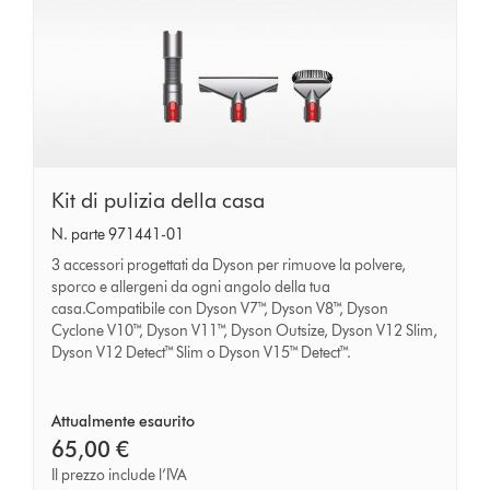
Kit
Kit di pulizia della casa
di
N. parte 971441-01
pulizia
3 accessori progettati da Dyson per rimuove la polvere,
della
sporco e allergeni da ogni angolo della tua
casa.Compatibile con Dyson V7™, Dyson V8™, Dyson
casa
Cyclone V10™, Dyson V11™, Dyson Outsize, Dyson V12 Slim,
Dyson V12 Detect™ Slim o Dyson V15™ Detect™.
Attualmente esaurito
65,00 €
Il prezzo include l’IVA