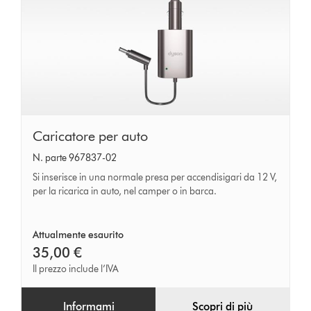
Caricatore
Caricatore per auto
per
N. parte 967837-02
auto
Si inserisce in una normale presa per accendisigari da 12 V,
per la ricarica in auto, nel camper o in barca.
Attualmente esaurito
35,00 €
Il prezzo include l’IVA
Informami
Scopri di più