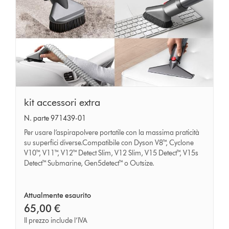
kit
kit accessori extra
accessori
N. parte 971439-01
extra
Per usare l’aspirapolvere portatile con la massima praticità
su superfici diverse.Compatibile con Dyson V8™, Cyclone
V10™, V11™, V12™ Detect Slim, V12 Slim, V15 Detect™, V15s
Detect™ Submarine, Gen5detect™ o Outsize.
Attualmente esaurito
65,00 €
Il prezzo include l’IVA