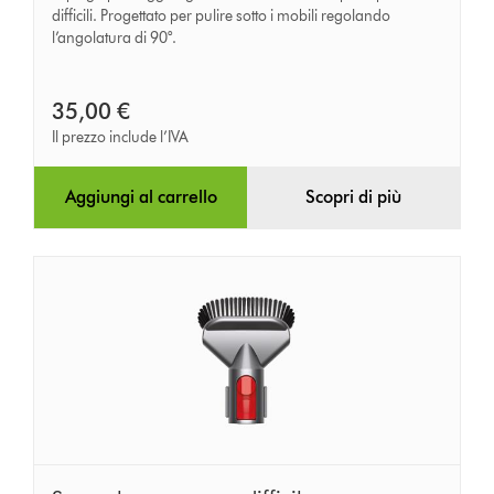
nascosti
difficili. Progettato per pulire sotto i mobili regolando
l’angolatura di 90°.
35,00 €
Il prezzo include l’IVA
Aggiungi al carrello
Scopri di più