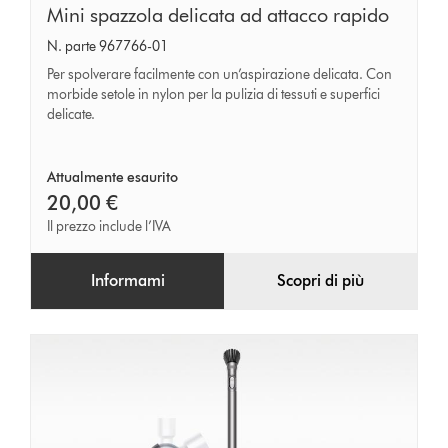
Mini
Mini spazzola delicata ad attacco rapido
spazzola
N. parte 967766-01
delicata
Per spolverare facilmente con un’aspirazione delicata. Con
ad
morbide setole in nylon per la pulizia di tessuti e superfici
delicate.
attacco
rapido
Attualmente esaurito
20,00 €
Il prezzo include l’IVA
Informami
Scopri di più