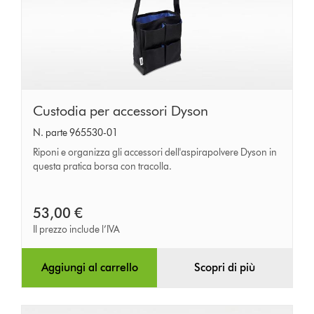
Custodia
Custodia per accessori Dyson
per
N. parte 965530-01
accessori
Riponi e organizza gli accessori dell'aspirapolvere Dyson in
Dyson
questa pratica borsa con tracolla.
53,00 €
Il prezzo include l’IVA
Aggiungi al carrello
Scopri di più