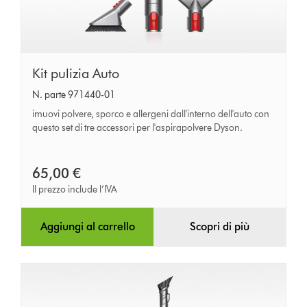
Kit
Kit pulizia Auto
pulizia
N. parte 971440-01
Auto
imuovi polvere, sporco e allergeni dall'interno dell'auto con
questo set di tre accessori per l'aspirapolvere Dyson.
65,00 €
Il prezzo include l’IVA
Aggiungi al carrello
Scopri di più