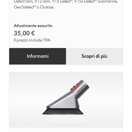
Detect Slim, V12 Slim, V15 Detect™, V15s Detect™ Submarine,
rapido
Gen5detect™ o Outsize.
Attualmente esaurito
35,00 €
Il prezzo include l’IVA
Informami
Scopri di più