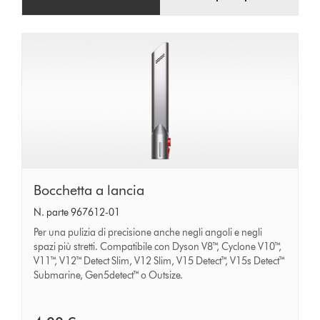
Bocchetta
Bocchetta a lancia
a
N. parte 967612-01
lancia
Per una pulizia di precisione anche negli angoli e negli
spazi più stretti. Compatibile con Dyson V8™, Cyclone V10™,
V11™, V12™ Detect Slim, V12 Slim, V15 Detect™, V15s Detect™
Submarine, Gen5detect™ o Outsize.