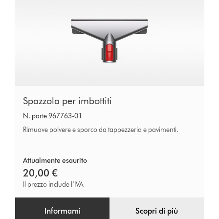
Spazzola
Spazzola per imbottiti
per
N. parte 967763-01
imbottiti
Rimuove polvere e sporco da tappezzeria e pavimenti.
Attualmente esaurito
20,00 €
Il prezzo include l’IVA
Informami
Scopri di più