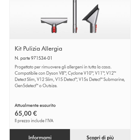
Kit
Kit Pulizia Allergia
Pulizia
N. parte 971534-01
Allergia
Progettato per rimuovere gli allergeni in tutta la casa.
Compatibile con Dyson V8™, Cyclone V10™, V11™, V12™
Detect Slim, V12 Slim, V15 Detect™, V15s Detect™ Submarine,
Gen5detect™ o Outsize.
Attualmente esaurito
65,00 €
Il prezzo include l’IVA
Informami
Scopri di più