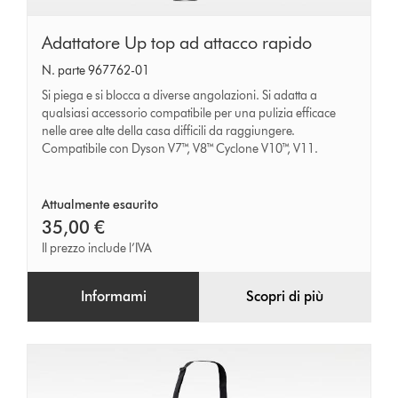
Adattatore
Adattatore Up top ad attacco rapido
Up
N. parte 967762-01
top
Si piega e si blocca a diverse angolazioni. Si adatta a
ad
qualsiasi accessorio compatibile per una pulizia efficace
nelle aree alte della casa difficili da raggiungere.
attacco
Compatibile con Dyson V7™, V8™ Cyclone V10™, V11.
rapido
Attualmente esaurito
35,00 €
Il prezzo include l’IVA
Informami
Scopri di più