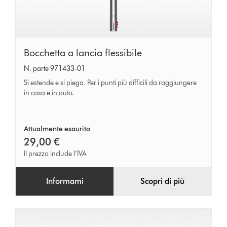
Bocchetta
Bocchetta a lancia flessibile
a
N. parte 971433-01
lancia
Si estende e si piega. Per i punti più difficili da raggiungere
flessibile
in casa e in auto.
Attualmente esaurito
29,00 €
Il prezzo include l’IVA
Informami
Scopri di più