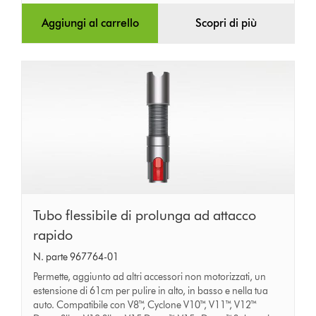
Aggiungi al carrello
Scopri di più
Tubo
Tubo flessibile di prolunga ad attacco
flessibile
rapido
di
N. parte 967764-01
prolunga
Permette, aggiunto ad altri accessori non motorizzati, un
ad
estensione di 61cm per pulire in alto, in basso e nella tua
auto. Compatibile con V8™, Cyclone V10™, V11™, V12™
attacco