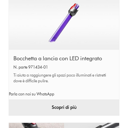
Bocchetta
Bocchetta a lancia con LED integrato
a
N. parte 971434-01
lancia
Ti aiuta a raggiungere gli spazi poco illuminati e ristretti
con
dove è difficile pulire.
LED
Parla con noi su WhatsApp
integrato
Scopri di più