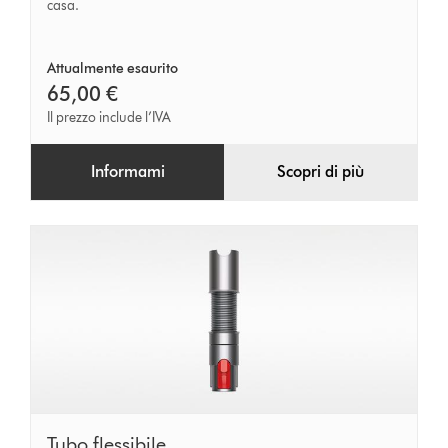
casa.
Attualmente esaurito
65,00 €
Il prezzo include l’IVA
Informami
Scopri di più
Tubo
Tubo flessibile