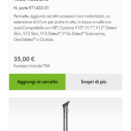
flessibile
N. parte 971432-01
Permette, aggiunto ad altri accessori non motorizzati, un
estensione di 61cm per pulire in alto, in basso e nella tua
auto.Compatibile con V8™, Cyclone V10™, V11™, V12™ Detect
Slim, V12 Slim, V15 Detect™, V15s Detect™ Submarine,
Gen5detect™ o Outsize.
35,00 €
Il prezzo include l’IVA
Aggiungi al carrello
Scopri di più