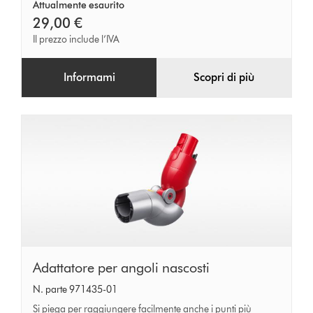
Attualmente esaurito
29,00 €
Il prezzo include l’IVA
Informami
Scopri di più
Adattatore
Adattatore per angoli nascosti
per
N. parte 971435-01
angoli
Si piega per raggiungere facilmente anche i punti più