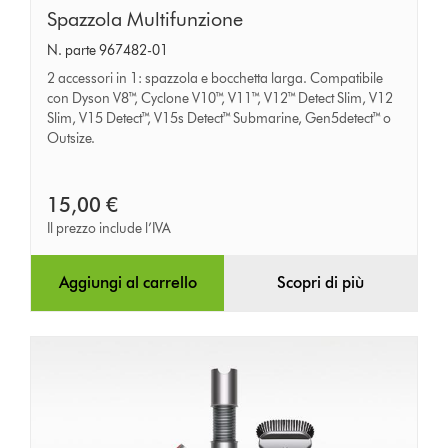
Spazzola
Spazzola Multifunzione
Multifunzione
N. parte 967482-01
2 accessori in 1: spazzola e bocchetta larga. Compatibile
con Dyson V8™, Cyclone V10™, V11™, V12™ Detect Slim, V12
Slim, V15 Detect™, V15s Detect™ Submarine, Gen5detect™ o
Outsize.
15,00 €
Il prezzo include l’IVA
Aggiungi al carrello
Scopri di più