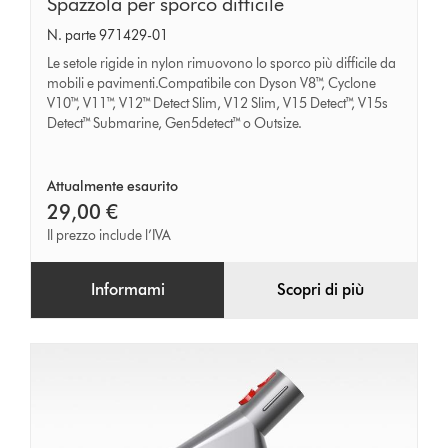
Spazzola
Spazzola per sporco difficile
per
N. parte 971429-01
sporco
Le setole rigide in nylon rimuovono lo sporco più difficile da
difficile
mobili e pavimenti.Compatibile con Dyson V8™, Cyclone
V10™, V11™, V12™ Detect Slim, V12 Slim, V15 Detect™, V15s
Detect™ Submarine, Gen5detect™ o Outsize.
Attualmente esaurito
29,00 €
Il prezzo include l’IVA
Informami
Scopri di più