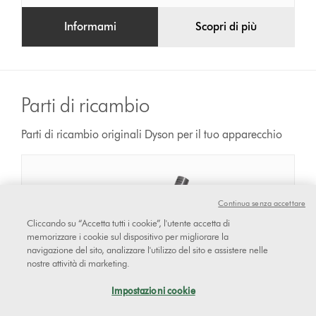
Informami
Scopri di più
Parti di ricambio
Parti di ricambio originali Dyson per il tuo apparecchio
Continua senza accettare
Cliccando su “Accetta tutti i cookie”, l'utente accetta di
memorizzare i cookie sul dispositivo per migliorare la
navigazione del sito, analizzare l'utilizzo del sito e assistere nelle
nostre attività di marketing.
Impostazioni cookie
Spazzola
Spazzola morbida a rullo