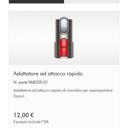
Adattatore
Adattatore ad attacco rapido
ad
N. parte 968235-01
attacco
Adattatore ad attacco rapido di ricambio per aspirapolvere
rapido
Dyson.
12,00 €
Il prezzo include l’IVA