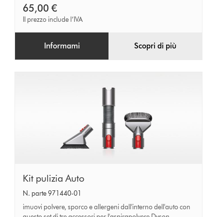
65,00 €
Il prezzo include l’IVA
Informami
Scopri di più
Kit
Kit pulizia Auto
pulizia
N. parte 971440-01
Auto
imuovi polvere, sporco e allergeni dall'interno dell'auto con
questo set di tre accessori per l'aspirapolvere Dyson.