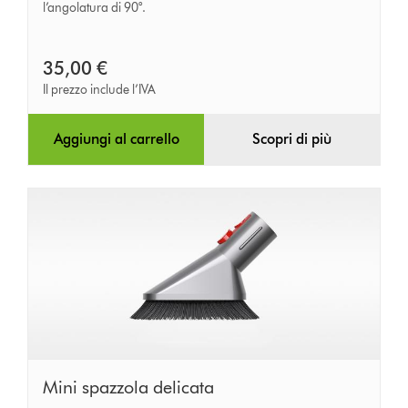
l’angolatura di 90°.
35,00 €
Il prezzo include l’IVA
Aggiungi al carrello
Scopri di più
Mini
Mini spazzola delicata