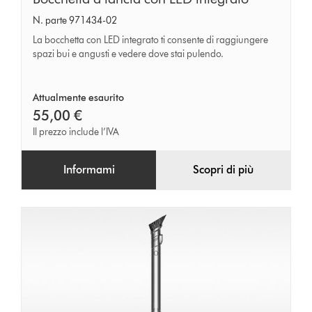
a
N. parte 971434-02
lancia
La bocchetta con LED integrato ti consente di raggiungere
con
spazi bui e angusti e vedere dove stai pulendo.
LED
integrato
Attualmente esaurito
55,00 €
Il prezzo include l’IVA
Informami
Scopri di più