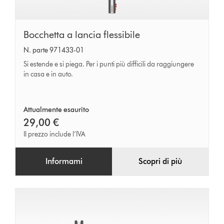
Bocchetta
Bocchetta a lancia flessibile
a
N. parte 971433-01
lancia
Si estende e si piega. Per i punti più difficili da raggiungere
flessibile
in casa e in auto.
Attualmente esaurito
29,00 €
Il prezzo include l’IVA
Informami
Scopri di più