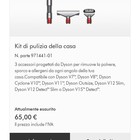
Kit
Kit di pulizia della casa
di
N. parte 971441-01
pulizia
3 accessori progettati da Dyson per rimuove la polvere,
della
sporco e allergeni da ogni angolo della tua
casa.Compatibile con Dyson V7™, Dyson V8™, Dyson
casa
Cyclone V10™, Dyson V11™, Dyson Outsize, Dyson V12 Slim,
Dyson V12 Detect™ Slim o Dyson V15™ Detect™.
Attualmente esaurito
65,00 €
Il prezzo include l’IVA