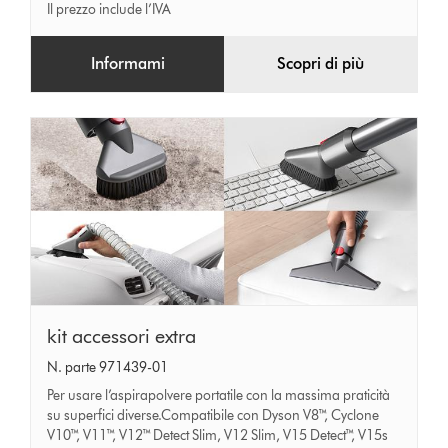
Il prezzo include l’IVA
Informami
Scopri di più
kit
kit accessori extra
accessori
N. parte 971439-01
extra
Per usare l’aspirapolvere portatile con la massima praticità
su superfici diverse.Compatibile con Dyson V8™, Cyclone
V10™, V11™, V12™ Detect Slim, V12 Slim, V15 Detect™, V15s