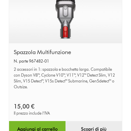
Spazzola
Spazzola Multifunzione
Multifunzione
N. parte 967482-01
2 accessori in 1: spazzola e bocchetta larga. Compatibile
con Dyson V8™, Cyclone V10™, V11™, V12™ Detect Slim, V12
Slim, V15 Detect™, V15s Detect™ Submarine, Gen5detect™ o
Outsize.
15,00 €
Il prezzo include l’IVA
Aggiungi al carrello
Scopri di più