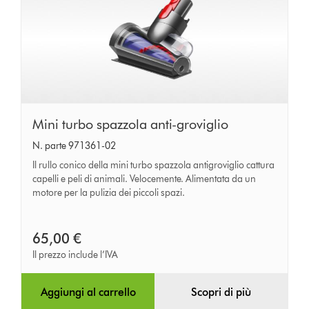
Mini
Mini turbo spazzola anti-groviglio
turbo
N. parte 971361-02
spazzola
Il rullo conico della mini turbo spazzola antigroviglio cattura
anti-
capelli e peli di animali. Velocemente. Alimentata da un
motore per la pulizia dei piccoli spazi.
groviglio
65,00 €
Il prezzo include l’IVA
Aggiungi al carrello
Scopri di più