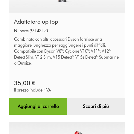
Adattatore
Adattatore up top
up
N. parte 971431-01
top
Combinato con altri accessori Dyson fornisce una
maggiore lunghezza per raggiungere i punti difficili.
Compatibile con Dyson V8™, Cyclone V10™, V11™, V12™
Detect Slim, V12 Slim, V15 Detect™, V15s Detect™ Submarine
o Outsize.
35,00 €
Il prezzo include l’IVA
Aggiungi al carrello
Scopri di più