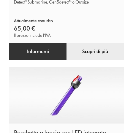
Detect™ Submarine, Gen5detect™ o Outsize.
Attualmente esaurito
65,00 €
Il prezzo include l’IVA
Informami
Scopri di più
Bocchetta
Bocchetta a lancia con LED integrato