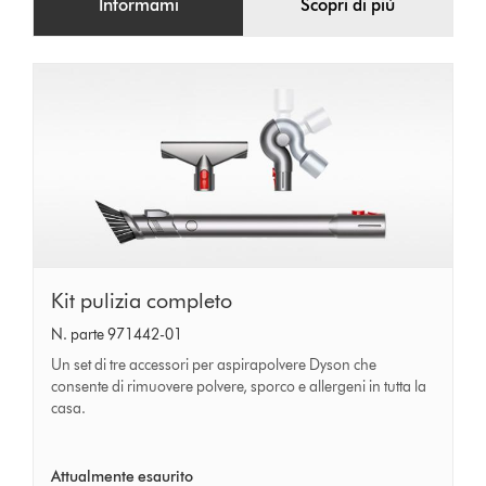
Informami
Scopri di più
Kit
Kit pulizia completo
pulizia
N. parte 971442-01
completo
Un set di tre accessori per aspirapolvere Dyson che
consente di rimuovere polvere, sporco e allergeni in tutta la
casa.
Attualmente esaurito