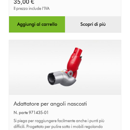
35,00 €
Il prezzo include l’IVA
Aggiungi al carrello
Scopri di più
Adattatore
Adattatore per angoli nascosti
per
N. parte 971435-01
angoli
Si piega per raggiungere facilmente anche i punti più
nascosti
difficili. Progettato per pulire sotto i mobili regolando