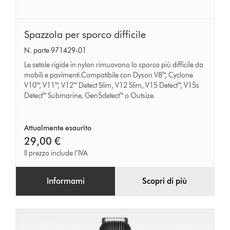
Spazzola
Spazzola per sporco difficile
per
N. parte 971429-01
sporco
Le setole rigide in nylon rimuovono lo sporco più difficile da
difficile
mobili e pavimenti.Compatibile con Dyson V8™, Cyclone
V10™, V11™, V12™ Detect Slim, V12 Slim, V15 Detect™, V15s
Detect™ Submarine, Gen5detect™ o Outsize.
Attualmente esaurito
29,00 €
Il prezzo include l’IVA
Informami
Scopri di più