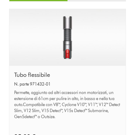
Tubo
Tubo flessibile
flessibile
N. parte 971432-01
Permette, aggiunto ad altri accessori non motorizzati, un
estensione di 61cm per pulire in alto, in basso e nella tua
auto.Compatibile con V8™, Cyclone V10™, V11™, V12™ Detect
Slim, V12 Slim, V15 Detect™, V15s Detect™ Submarine,
Gen5detect™ o Outsize.