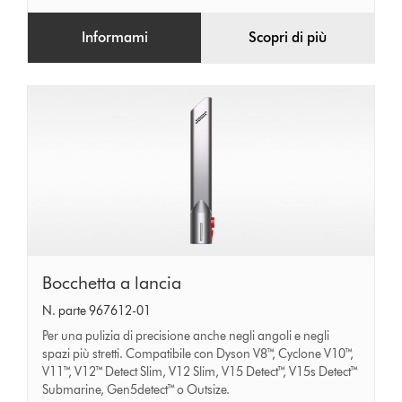
Informami
Scopri di più
Bocchetta
Bocchetta a lancia
a
N. parte 967612-01
lancia
Per una pulizia di precisione anche negli angoli e negli
spazi più stretti. Compatibile con Dyson V8™, Cyclone V10™,
V11™, V12™ Detect Slim, V12 Slim, V15 Detect™, V15s Detect™
Submarine, Gen5detect™ o Outsize.