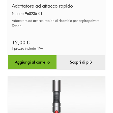
Adattatore
Adattatore ad attacco rapido
ad
N. parte 968235-01
attacco
Adattatore ad attacco rapido di ricambio per aspirapolvere
rapido
Dyson.
12,00 €
Il prezzo include l’IVA
Aggiungi al carrello
Scopri di più