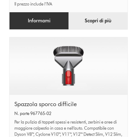
Il prezzo include l’IVA
Informami
Scopri di più
Spazzola
Spazzola sporco difficile
sporco
N. parte 967765-02
difficile
Per la pulizia di tappeti spessi e resistenti, zerbini e aree di
maggiore calpestio in casa e nell’auto. Compatibile con
Dyson V8™, Cyclone V10™, V11™, V12™ Detect Slim, V12 Slim,