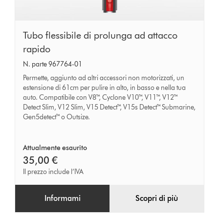
Tubo
Tubo flessibile di prolunga ad attacco
flessibile
rapido
di
N. parte 967764-01
prolunga
Permette, aggiunto ad altri accessori non motorizzati, un
ad
estensione di 61cm per pulire in alto, in basso e nella tua
auto. Compatibile con V8™, Cyclone V10™, V11™, V12™
attacco
Detect Slim, V12 Slim, V15 Detect™, V15s Detect™ Submarine,
rapido
Gen5detect™ o Outsize.
Attualmente esaurito
35,00 €
Il prezzo include l’IVA
Informami
Scopri di più