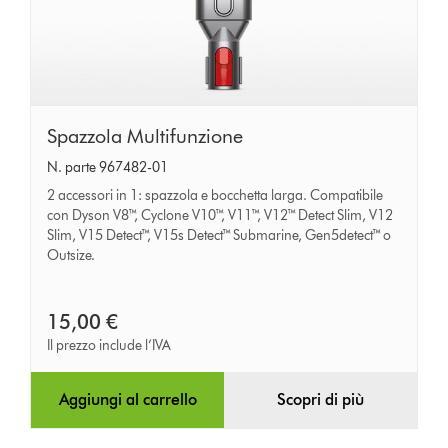
Spazzola
Spazzola Multifunzione
Multifunzione
N. parte 967482-01
2 accessori in 1: spazzola e bocchetta larga. Compatibile
con Dyson V8™, Cyclone V10™, V11™, V12™ Detect Slim, V12
Slim, V15 Detect™, V15s Detect™ Submarine, Gen5detect™ o
Outsize.
15,00 €
Il prezzo include l’IVA
Aggiungi al carrello
Scopri di più