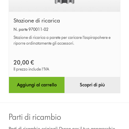
Stazione
Stazione di ricarica
di
N. parte 970011-02
ricarica
Stazione di ricarica a parete per caricare l’aspirapolvere e
riporre ordinatamente gli accessori.
20,00 €
Il prezzo include l’IVA
Aggiungi al carrello
Scopri di più
Parti di ricambio
Parti di ricambio originali Dyson per il tuo apparecchio