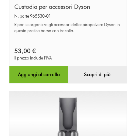
Custodia
Custodia per accessori Dyson
per
N. parte 965530-01
accessori
Riponi e organizza gli accessori dell'aspirapolvere Dyson in
Dyson
questa pratica borsa con tracolla.
53,00 €
Il prezzo include l’IVA
Aggiungi al carrello
Scopri di più