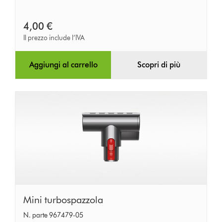
4,00 €
Il prezzo include l’IVA
Aggiungi al carrello
Scopri di più
Mini
Mini turbospazzola
turbospazzola
N. parte 967479-05