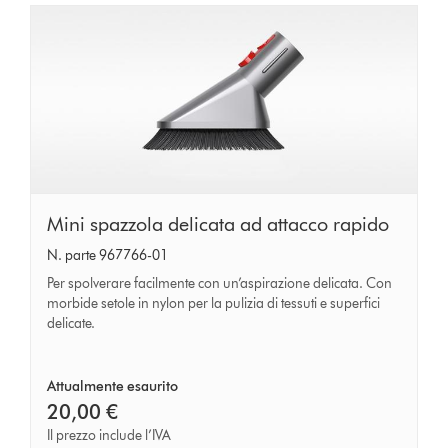
Mini
Mini spazzola delicata ad attacco rapido
spazzola
N. parte 967766-01
delicata
Per spolverare facilmente con un’aspirazione delicata. Con
ad
morbide setole in nylon per la pulizia di tessuti e superfici
delicate.
attacco
rapido
Attualmente esaurito
20,00 €
Il prezzo include l’IVA