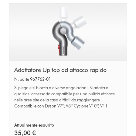
Adattatore
Adattatore Up top ad attacco rapido
Up
N. parte 967762-01
top
Si piega e si blocca a diverse angolazioni. Si adatta a
ad
qualsiasi accessorio compatibile per una pulizia efficace
nelle aree alte della casa difficili da raggiungere.
attacco
Compatibile con Dyson V7™, V8™ Cyclone V10™, V11.
rapido
Attualmente esaurito
35,00 €