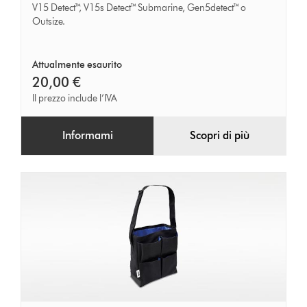
V15 Detect™, V15s Detect™ Submarine, Gen5detect™ o
Outsize.
Attualmente esaurito
20,00 €
Il prezzo include l’IVA
Informami
Scopri di più