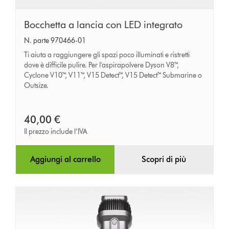
Bocchetta
Bocchetta a lancia con LED integrato
a
N. parte 970466-01
lancia
Ti aiuta a raggiungere gli spazi poco illuminati e ristretti
con
dove è difficile pulire. Per l'aspirapolvere Dyson V8™,
Cyclone V10™, V11™, V15 Detect™, V15 Detect™ Submarine o
LED
Outsize.
integrato
40,00 €
Il prezzo include l’IVA
Aggiungi al carrello
Scopri di più