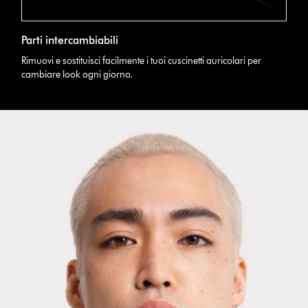
Parti intercambiabili
Rimuovi e sostituisci facilmente i tuoi cuscinetti auricolari per
cambiare look ogni giorno.
This
is
a
carousel
with
slides.
Use
Next
and
Previous
buttons
to
navigate,
or