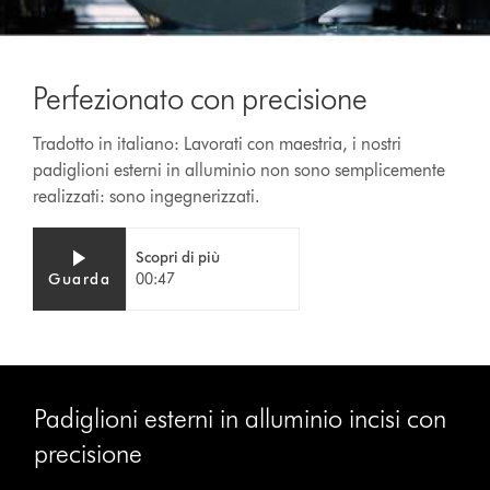
Perfezionato con precisione
Tradotto in italiano: Lavorati con maestria, i nostri
padiglioni esterni in alluminio non sono semplicemente
realizzati: sono ingegnerizzati.
Video
Apri
Scopri di più
Transcript
trascrizione
Guarda
00:47
video
Padiglioni esterni in alluminio incisi con
precisione