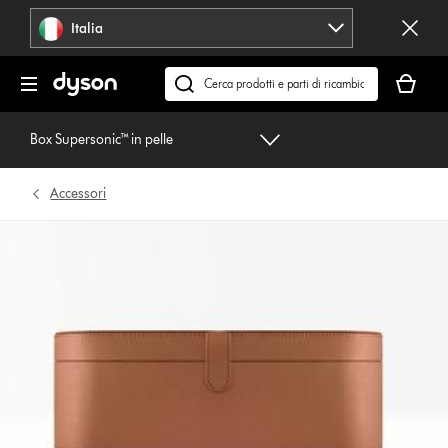
Salta
Italia
navigazione
Il
carrello
Cerca
è
su
vuoto
dyson.it
Box Supersonic™ in pelle
Accessori