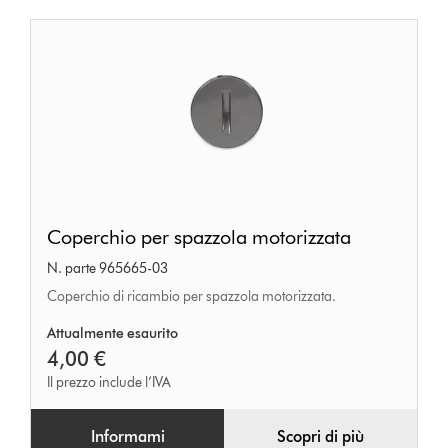
Coperchio
Coperchio per spazzola motorizzata
per
N. parte 965665-03
spazzola
Coperchio di ricambio per spazzola motorizzata.
motorizzata
Attualmente esaurito
4,00 €
Il prezzo include l’IVA
Informami
Scopri di più