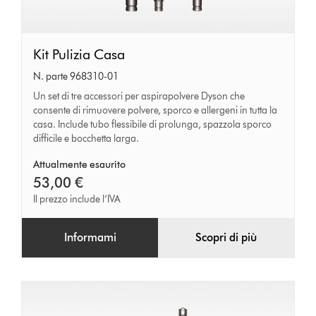
Kit
Kit Pulizia Casa
Pulizia
N. parte 968310-01
Casa
Un set di tre accessori per aspirapolvere Dyson che
consente di rimuovere polvere, sporco e allergeni in tutta la
casa. Include tubo flessibile di prolunga, spazzola sporco
difficile e bocchetta larga.
Attualmente esaurito
53,00 €
Il prezzo include l’IVA
Informami
Scopri di più