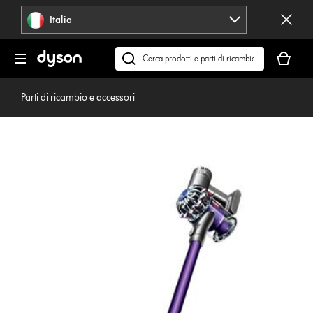
Salta
Italia
navigazione
Il
carrello
Cerca
è
su
vuoto
dyson.it
Parti di ricambio e accessori