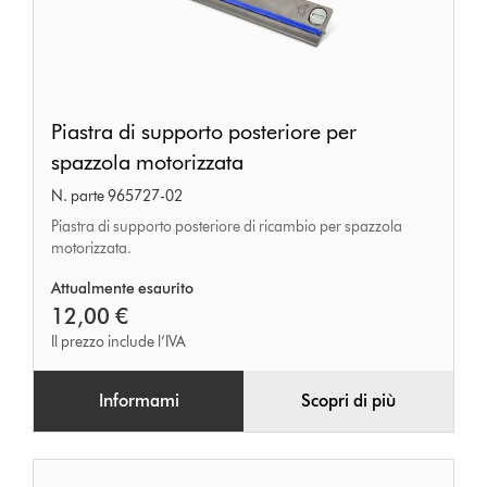
Piastra
Piastra di supporto posteriore per
di
spazzola motorizzata
supporto
N. parte 965727-02
posteriore
Piastra di supporto posteriore di ricambio per spazzola
per
motorizzata.
spazzola
Attualmente esaurito
motorizzata
12,00 €
Il prezzo include l’IVA
Informami
Scopri di più