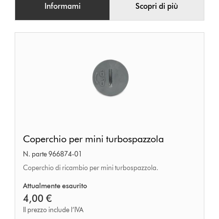
Informami
Scopri di più
Coperchio
Coperchio per mini turbospazzola
per
N. parte 966874-01
mini
Coperchio di ricambio per mini turbospazzola.
turbospazzola
Attualmente esaurito
4,00 €
Il prezzo include l’IVA