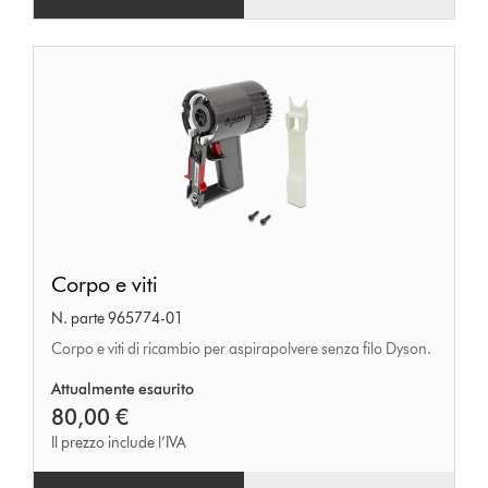
Corpo
Corpo e viti
e
N. parte 965774-01
viti
Corpo e viti di ricambio per aspirapolvere senza filo Dyson.
Attualmente esaurito
80,00 €
Il prezzo include l’IVA