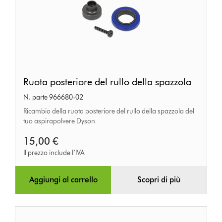
Ruota
Ruota posteriore del rullo della spazzola
posteriore
N. parte 966680-02
del
Ricambio della ruota posteriore del rullo della spazzola del
rullo
tuo aspirapolvere Dyson
della
15,00 €
spazzola
Il prezzo include l’IVA
Aggiungi al carrello
Scopri di più