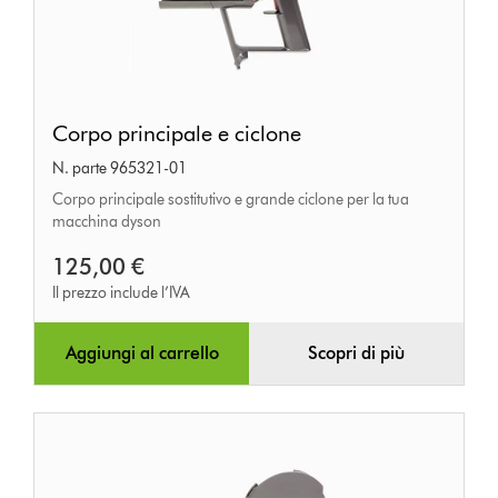
Corpo
Corpo principale e ciclone
principale
N. parte 965321-01
e
Corpo principale sostitutivo e grande ciclone per la tua
ciclone
macchina dyson
125,00 €
Il prezzo include l’IVA
Aggiungi al carrello
Scopri di più