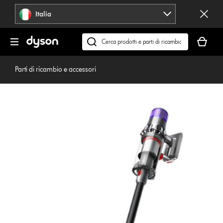
Salta
Italia
navigazione
Il
carrello
Cerca
è
su
vuoto
dyson.it
Parti di ricambio e accessori