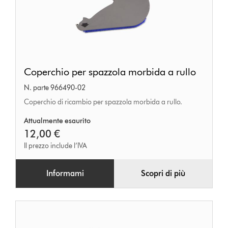
Coperchio
Coperchio per spazzola morbida a rullo
per
N. parte 966490-02
spazzola
Coperchio di ricambio per spazzola morbida a rullo.
morbida
a
Attualmente esaurito
12,00 €
rullo
Il prezzo include l’IVA
Informami
Scopri di più