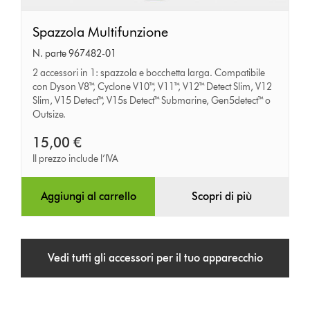
Spazzola
Spazzola Multifunzione
Multifunzione
N. parte 967482-01
2 accessori in 1: spazzola e bocchetta larga. Compatibile
con Dyson V8™, Cyclone V10™, V11™, V12™ Detect Slim, V12
Slim, V15 Detect™, V15s Detect™ Submarine, Gen5detect™ o
Outsize.
15,00 €
Il prezzo include l’IVA
Aggiungi al carrello
Scopri di più
Vedi tutti gli accessori per il tuo apparecchio