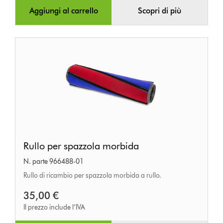
Aggiungi al carrello
Scopri di più
Rullo
Rullo per spazzola morbida
per
N. parte 966488-01
spazzola
Rullo di ricambio per spazzola morbida a rullo.
morbida
35,00 €
Il prezzo include l’IVA