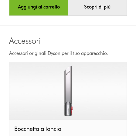
Aggiungi al carrello
Scopri di più
Accessori
Accessori originali Dyson per il tuo apparecchio.
Bocchetta
Bocchetta a lancia