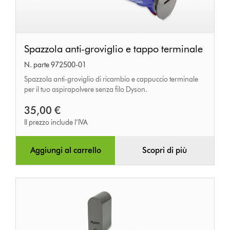
Spazzola
Spazzola anti-groviglio e tappo terminale
anti-
N. parte 972500-01
groviglio
Spazzola anti-groviglio di ricambio e cappuccio terminale
e
per il tuo aspirapolvere senza filo Dyson.
tappo
35,00 €
terminale
Il prezzo include l’IVA
Aggiungi al carrello
Scopri di più