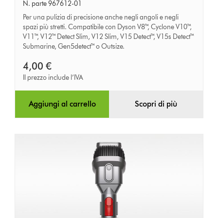
a
N. parte 967612-01
lancia
Per una pulizia di precisione anche negli angoli e negli
spazi più stretti. Compatibile con Dyson V8™, Cyclone V10™,
V11™, V12™ Detect Slim, V12 Slim, V15 Detect™, V15s Detect™
Submarine, Gen5detect™ o Outsize.
4,00 €
Il prezzo include l’IVA
Aggiungi al carrello
Scopri di più