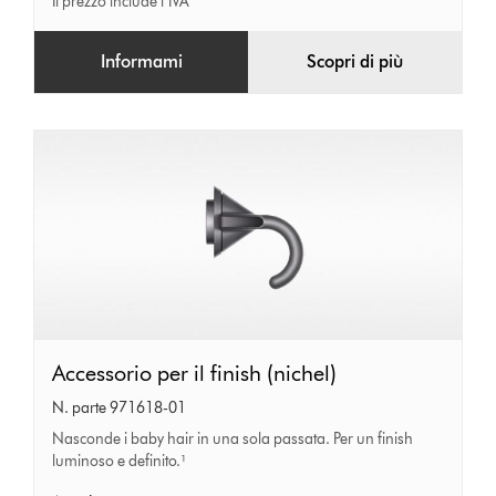
Il prezzo include l’IVA
Informami
Scopri di più
Accessorio
Accessorio per il finish (nichel)
per
N. parte 971618-01
il
Nasconde i baby hair in una sola passata. Per un finish
luminoso e definito.¹
finish