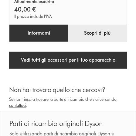
(nichel)
Attualmente esaurito
40,00 €
Il prezzo include l’IVA
Informami
Scopri di più
Vedi tutti gli accessori per il tuo apparecchio
Non hai trovato quello che cercavi?
Se non riesci a trovare la parte di ricambio che stai cercando,
contattaci
.
Parti di ricambio originali Dyson
Solo utilizzando parti di ricambio originali Dyson si