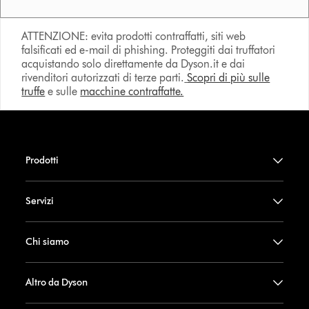
ATTENZIONE: evita prodotti contraffatti, siti web
falsificati ed e-mail di phishing. Proteggiti dai truffatori
acquistando solo direttamente da Dyson.it e dai
rivenditori autorizzati di terze parti.
Scopri di più sulle
truffe
e sulle
macchine contraffatte.
Prodotti
Servizi
Chi siamo
Altro da Dyson