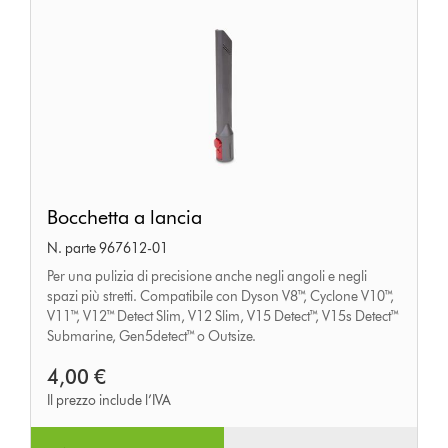
Bocchetta
Bocchetta a lancia
a
N. parte 967612-01
lancia
Per una pulizia di precisione anche negli angoli e negli
spazi più stretti. Compatibile con Dyson V8™, Cyclone V10™,
V11™, V12™ Detect Slim, V12 Slim, V15 Detect™, V15s Detect™
Submarine, Gen5detect™ o Outsize.
4,00 €
Il prezzo include l’IVA