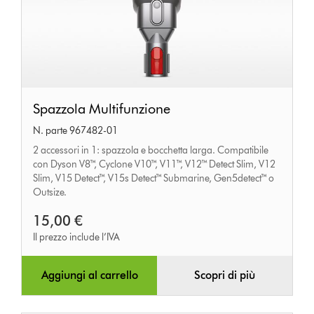
Spazzola
Spazzola Multifunzione
Multifunzione
N. parte 967482-01
2 accessori in 1: spazzola e bocchetta larga. Compatibile
con Dyson V8™, Cyclone V10™, V11™, V12™ Detect Slim, V12
Slim, V15 Detect™, V15s Detect™ Submarine, Gen5detect™ o
Outsize.
15,00 €
Il prezzo include l’IVA
Aggiungi al carrello
Scopri di più