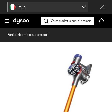
Salta
Italia
navigazione
Il
carrello
Cerca
è
su
vuoto
dyson.it
Parti di ricambio e accessori