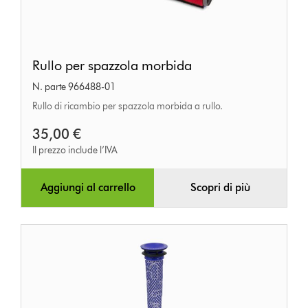
Rullo
Rullo per spazzola morbida
per
N. parte 966488-01
spazzola
Rullo di ricambio per spazzola morbida a rullo.
morbida
35,00 €
Il prezzo include l’IVA
Aggiungi al carrello
Scopri di più