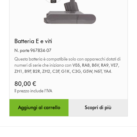
Batteria
Batteria E e viti
E
N. parte 967834-07
e
Questa batteria è compatibile solo con apparecchi dotati di
viti
numeri di serie che iniziano con
VE6, RA8, B6V, RA9, VE7,
ZH1, B9F, B2R, ZH2, C3F, G1K, C3G, G5W, N6T, YA4.
80,00 €
Il prezzo include l’IVA
Aggiungi al carrello
Scopri di più