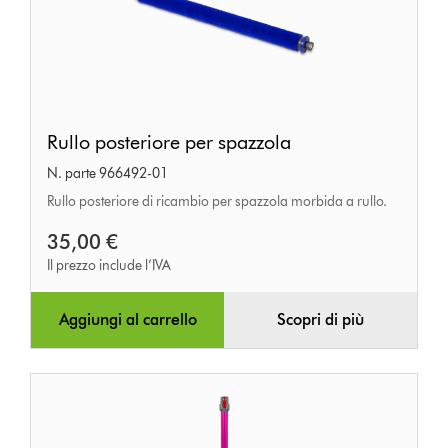
Rullo
Rullo posteriore per spazzola
posteriore
N. parte 966492-01
per
Rullo posteriore di ricambio per spazzola morbida a rullo.
spazzola
35,00 €
Il prezzo include l’IVA
Aggiungi al carrello
Scopri di più