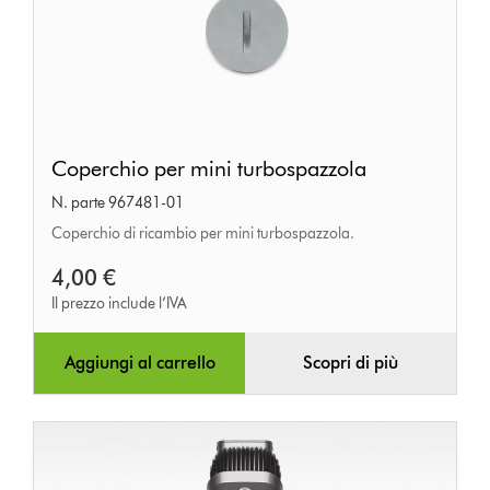
Coperchio
Coperchio per mini turbospazzola
per
N. parte 967481-01
mini
Coperchio di ricambio per mini turbospazzola.
turbospazzola
4,00 €
Il prezzo include l’IVA
Aggiungi al carrello
Scopri di più