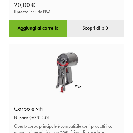
20,00 €
Il prezzo include l’IVA
Aggiungi al carrello
Scopri di più
Corpo
Corpo e viti
e
N. parte 967812-01
viti
Questo corpo principale è compatibile con i prodotti il cui
numero di serie inizia con
YM8
. Prima di procedere