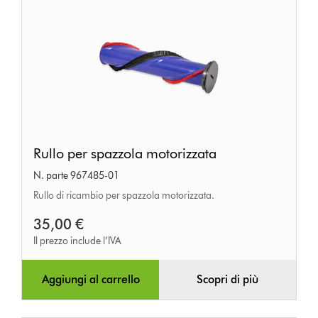
Rullo
Rullo per spazzola motorizzata
per
N. parte 967485-01
spazzola
Rullo di ricambio per spazzola motorizzata.
motorizzata
35,00 €
Il prezzo include l’IVA
Aggiungi al carrello
Scopri di più