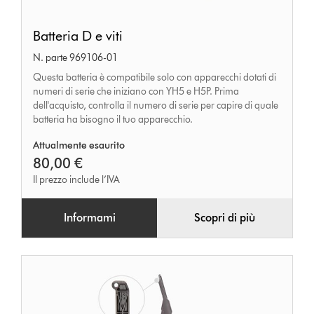
Batteria
Batteria D e viti
D
N. parte 969106-01
e
Questa batteria è compatibile solo con apparecchi dotati di
viti
numeri di serie che iniziano con YH5 e H5P. Prima
dell'acquisto, controlla il numero di serie per capire di quale
batteria ha bisogno il tuo apparecchio.
Attualmente esaurito
80,00 €
Il prezzo include l’IVA
Informami
Scopri di più