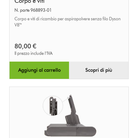
Corpo e viti
e
N. parte 968893-01
viti
Corpo e viti di ricambio per aspirapolvere senza filo Dyson
V8™
80,00 €
Il prezzo include l’IVA
Aggiungi al carrello
Scopri di più