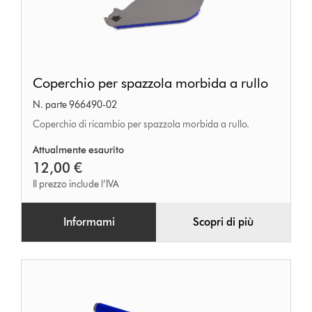
Coperchio
Coperchio per spazzola morbida a rullo
per
N. parte 966490-02
spazzola
Coperchio di ricambio per spazzola morbida a rullo.
morbida
a
Attualmente esaurito
12,00 €
rullo
Il prezzo include l’IVA
Informami
Scopri di più