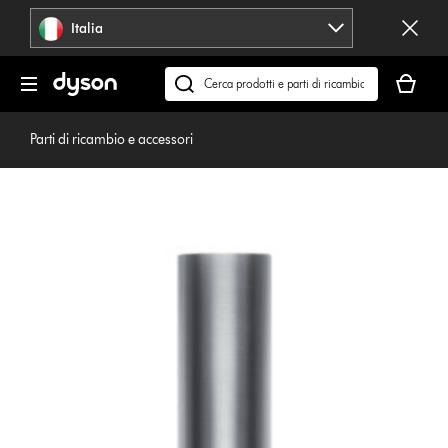
Salta
Italia
navigazione
Il
carrello
Cerca
è
su
vuoto
dyson.it
Parti di ricambio e accessori