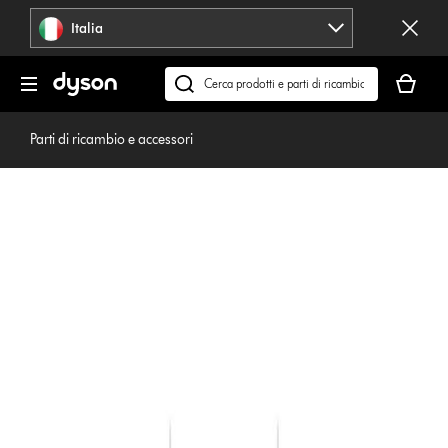
Salta
Italia
navigazione
Il
carrello
Cerca
è
su
vuoto
dyson.it
Parti di ricambio e accessori