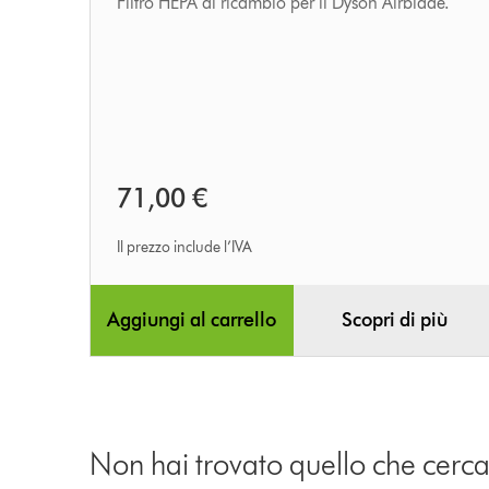
Filtro HEPA di ricambio per il Dyson Airblade.
71,00 €
Il prezzo include l’IVA
Aggiungi al carrello
Scopri di più
Non hai trovato quello che cerca