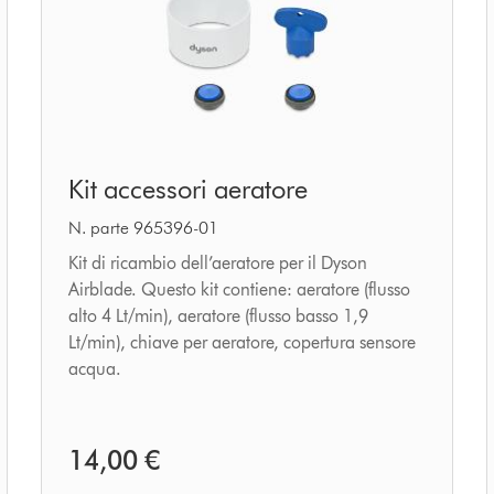
Kit
Kit accessori aeratore
accessori
aeratore
N. parte 965396-01
Kit di ricambio dell’aeratore per il Dyson
Airblade. Questo kit contiene: aeratore (flusso
alto 4 Lt/min), aeratore (flusso basso 1,9
Lt/min), chiave per aeratore, copertura sensore
acqua.
14,00 €