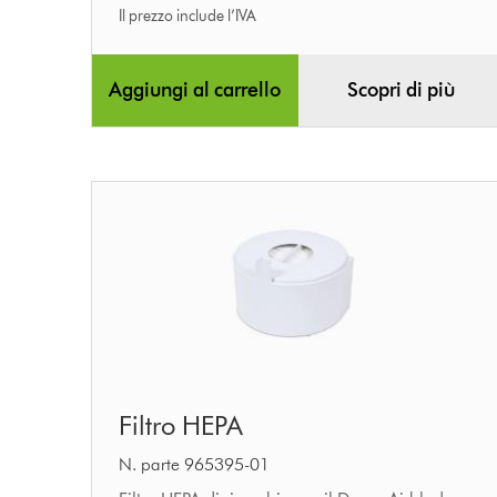
Il prezzo include l’IVA
Aggiungi al carrello
Scopri di più
Filtro
Filtro HEPA
HEPA
N. parte 965395-01