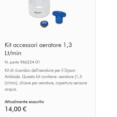
Kit
Kit accessori aeratore 1,3
accessori
Lt/min
aeratore
1,3
N. parte 966224-01
Lt/min
Kit di ricambio dell’aeratore per il Dyson
Airblade. Questo kit contiene: aeratore (1,3
Lt/min), chiave per aeratore, copertura sensore
acqua.
Attualmente esaurito
14,00 €