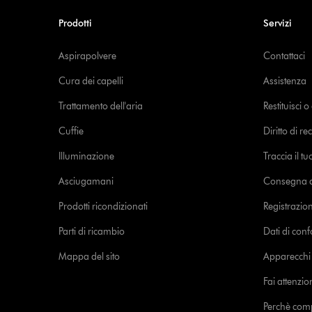
Prodotti
Servizi
Aspirapolvere
Contattaci
Cura dei capelli
Assistenza
Trattamento dell'aria
Restituisci 
Cuffie
Diritto di re
Illuminazione
Traccia il t
Asciugamani
Consegna de
Prodotti ricondizionati
Registrazio
Parti di ricambio
Dati di con
Mappa del sito
Apparecchi c
Fai attenzion
Perchè com