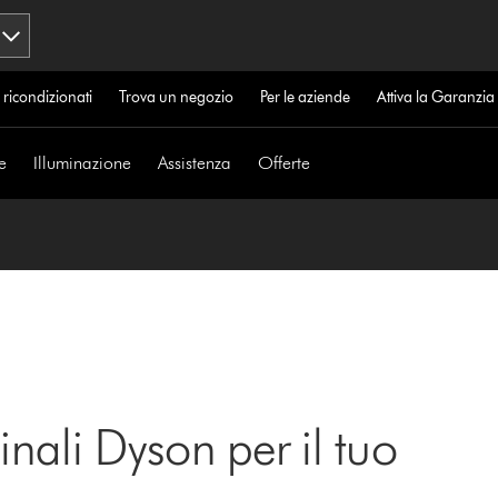
 ricondizionati
Trova un negozio
Per le aziende
Attiva la Garanzi
e
Illuminazione
Assistenza
Offerte
inali Dyson per il tuo