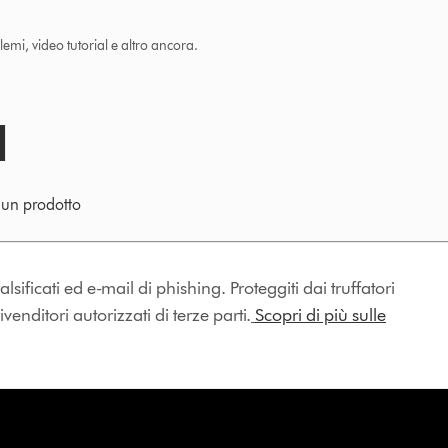
lemi, video tutorial e altro ancora.
e un prodotto
lsificati ed e-mail di phishing. Proteggiti dai truffatori
enditori autorizzati di terze parti.
Scopri di più sulle