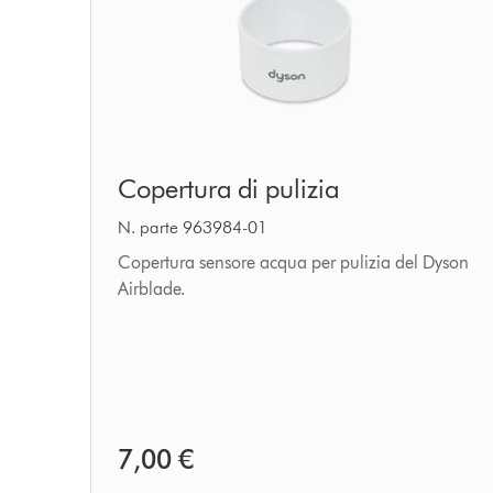
Copertura
Copertura di pulizia
di
pulizia
N. parte 963984-01
Copertura sensore acqua per pulizia del Dyson
Airblade.
7,00 €