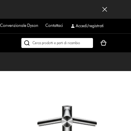
a Convenzionale Dyson
Contattaci
Accedi/registrati
Il
Cerca
carrello
su
è
dyson.it
vuoto