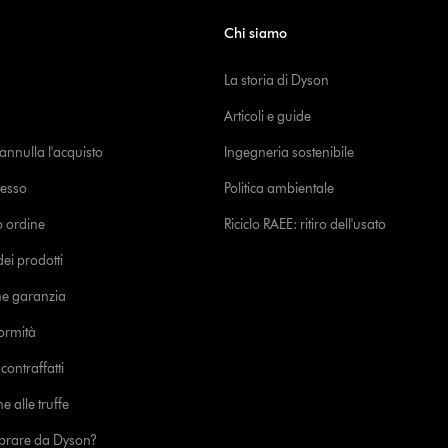
Chi siamo
La storia di Dyson
Articoli e guide
o annulla l'acquisto
Ingegneria sostenibile
cesso
Politica ambientale
uo ordine
Riciclo RAEE: ritiro dell'usato
i prodotti
ne garanzia
formità
ontraffatti
e alle truffe
prare da Dyson?