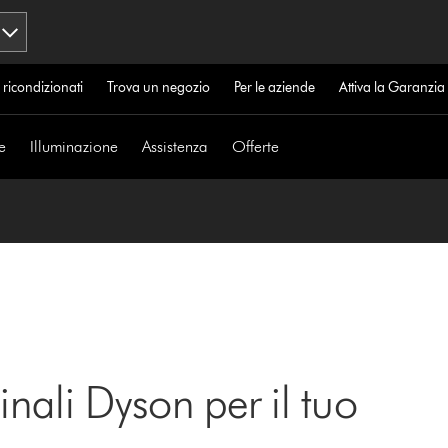
 ricondizionati
Trova un negozio
Per le aziende
Attiva la Garanzi
e
Illuminazione
Assistenza
Offerte
inali Dyson per il tuo