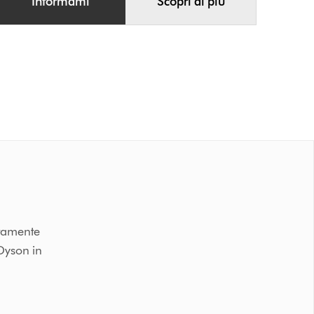
Informami
Scopri di più
ttamente
 Dyson in