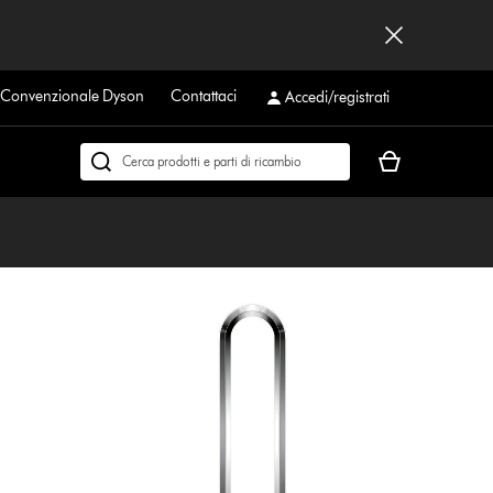
a Convenzionale Dyson
Contattaci
Accedi/registrati
Il
Cerca
carrello
su
è
dyson.it
vuoto