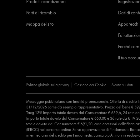
Prodotti ricondizionati
Registrazio
Parti di ricambio
Dati di con
Mappa del sito
Apparecchi c
Fai attenzion
Perchè com
Il tuo acco
Politica globale sulla privacy
Gestione dei Cookie
Avviso sui dati
Messaggio pubblicitario con finalità promozionale. Offerta di credito 
31/12/2026 come da esempio rappresentativo: Prezzo del bene € 599
Taeg 13% Importo totale dovuto dal Consumatore € 639,6, 24 rate d
Importo totale dovuto dal Consumatore € 660,00 e 36 rate da € 19,2
totale dovuto dal Consumatore € 691,20, costi accessori dell’offerta azz
(IEBCC) nel percorso online. Salvo approvazione di Findomestic Banca 
intermediario del credito per Findomestic Banca S.p.A., non in esclusiv