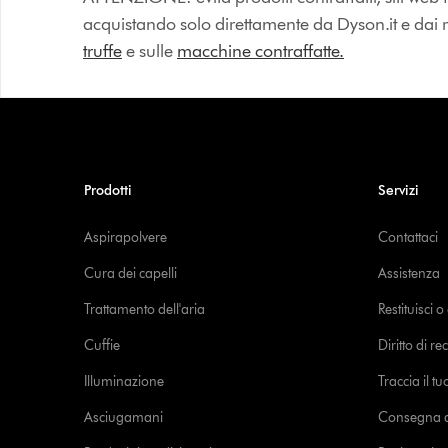
acquistando solo direttamente da Dyson.it e dai riv
truffe
e sulle
macchine contraffatte.
Prodotti
Servizi
Aspirapolvere
Contattaci
Cura dei capelli
Assistenza
Trattamento dell'aria
Restituisci 
Cuffie
Diritto di re
Illuminazione
Traccia il t
Asciugamani
Consegna de