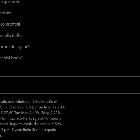
ne garanzia
formità
ontraffatti
e alle truffe
prare da Dyson?
unt MyDyson™
finalizzato valida dal 13/05/2026 al
, in 12 rate da € 53,3 Tan fisso 12,28%
a € 27,50 Tan fisso 9,49% Taeg 9,91%
0 Tan fisso 9,54% Taeg 9,97% Importo
erati. Importo totale del credito € 599.
S.p.A.. Dyson Italia Srlopera quale
a.