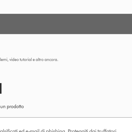
lemi, video tutorial e altro ancora.
e un prodotto
lsificati ed e-mail di phishing. Proteggiti dai truffatori