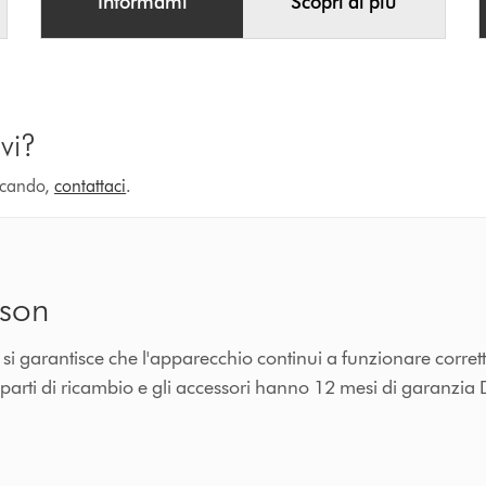
Informami
Scopri di più
vi?
ercando,
contattaci
.
yson
n si garantisce che l'apparecchio continui a funzionare corre
e parti di ricambio e gli accessori hanno 12 mesi di garanzia