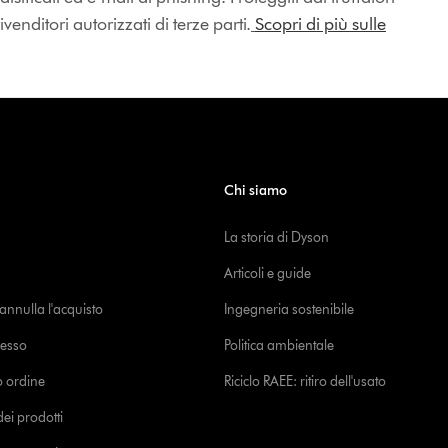
enditori autorizzati di terze parti.
Scopri di più sulle
Chi siamo
La storia di Dyson
Articoli e guide
o annulla l'acquisto
Ingegneria sostenibile
cesso
Politica ambientale
uo ordine
Riciclo RAEE: ritiro dell'usato
i prodotti