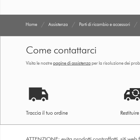
Home
Assistenza
Parti di ricambio e accessori
Come contattarci
Visita le nostre
pagine di assistenza
per la risoluzione dei prob
Traccia il tuo ordine
Restituir
ATTENZIONE: evita prodotti contraffatti, siti web fa