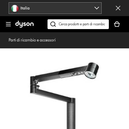
Salta
Italia
navigazione
Il
carrello
Cerca
è
su
vuoto
dyson.it
Parti di ricambio e accessori