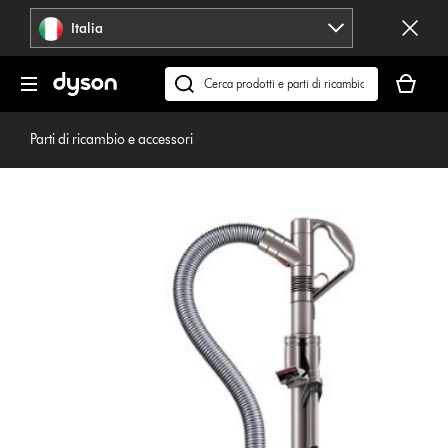
Salta
Italia
navigazione
Il
carrello
Cerca
è
su
vuoto
dyson.it
Parti di ricambio e accessori