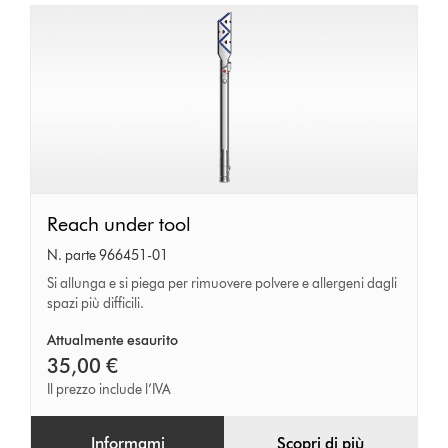
Reach
Reach under tool
under
N. parte 966451-01
tool
Si allunga e si piega per rimuovere polvere e allergeni dagli
spazi più difficili.
Attualmente esaurito
35,00 €
Il prezzo include l’IVA
Informami
Scopri di più