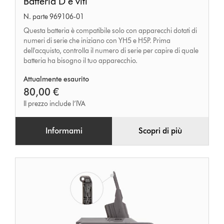
Batteria D e viti
D
N. parte 969106-01
e
Questa batteria è compatibile solo con apparecchi dotati di
viti
numeri di serie che iniziano con YH5 e H5P. Prima
dell'acquisto, controlla il numero di serie per capire di quale
batteria ha bisogno il tuo apparecchio.
Attualmente esaurito
80,00 €
Il prezzo include l’IVA
Informami
Scopri di più