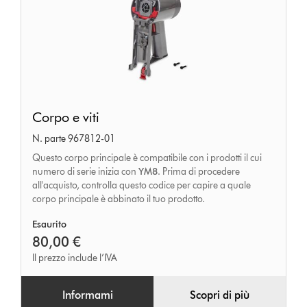
Corpo
Corpo e viti
e
N. parte 967812-01
viti
Questo corpo principale è compatibile con i prodotti il cui
numero di serie inizia con
YM8
. Prima di procedere
all'acquisto, controlla questo codice per capire a quale
corpo principale è abbinato il tuo prodotto.
Esaurito
80,00 €
Il prezzo include l’IVA
Informami
Scopri di più