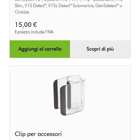
Slim, V15 Detect™, V15s Detect™ Submarine, Gen5detect™ o
Outsize.
15,00 €
Il prezzo include l’IVA
Aggiungi al carrello
Scopri di più
Clip
Clip per accessori
per