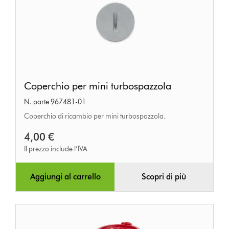
Coperchio
Coperchio per mini turbospazzola
per
N. parte 967481-01
mini
Coperchio di ricambio per mini turbospazzola.
turbospazzola
4,00 €
Il prezzo include l’IVA
Aggiungi al carrello
Scopri di più