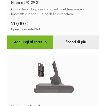
N. parte 970129-01
accessori
Consente di alloggiare la spazzola multifunzione e la
bocchetta a lancia sul tubo dell’aspirapolvere
20,00 €
Il prezzo include l’IVA
Aggiungi al carrello
Scopri di più
Batteria