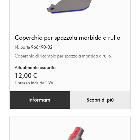
Coperchio
Coperchio per spazzola morbida a rullo
per
N. parte 966490-02
spazzola
Coperchio di ricambio per spazzola morbida a rullo.
morbida
a
Attualmente esaurito
12,00 €
rullo
Il prezzo include l’IVA
Informami
Scopri di più