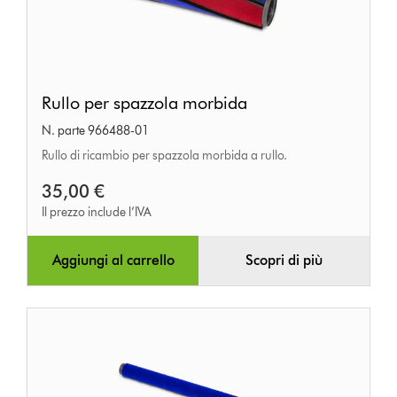
Rullo
Rullo per spazzola morbida
per
N. parte 966488-01
spazzola
Rullo di ricambio per spazzola morbida a rullo.
morbida
35,00 €
Il prezzo include l’IVA
Aggiungi al carrello
Scopri di più