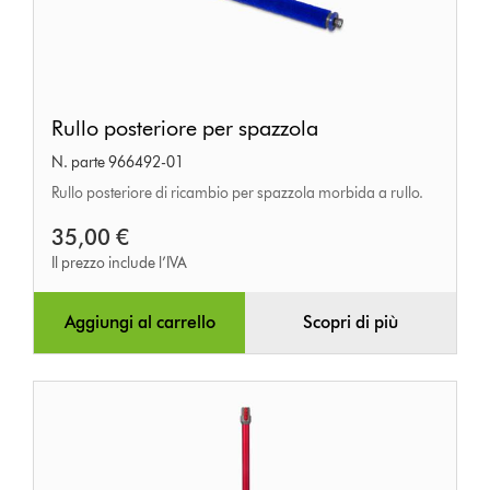
Rullo
Rullo posteriore per spazzola
posteriore
N. parte 966492-01
per
Rullo posteriore di ricambio per spazzola morbida a rullo.
spazzola
35,00 €
Il prezzo include l’IVA
Aggiungi al carrello
Scopri di più