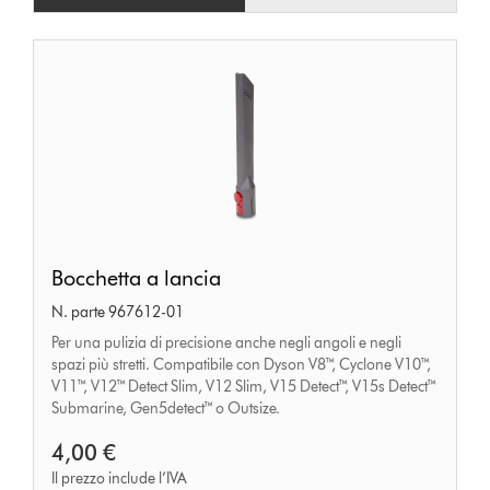
Bocchetta
Bocchetta a lancia
a
N. parte 967612-01
lancia
Per una pulizia di precisione anche negli angoli e negli
spazi più stretti. Compatibile con Dyson V8™, Cyclone V10™,
V11™, V12™ Detect Slim, V12 Slim, V15 Detect™, V15s Detect™
Submarine, Gen5detect™ o Outsize.
4,00 €
Il prezzo include l’IVA