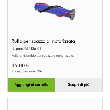
Rullo
Rullo per spazzola motorizzata
per
N. parte 967485-01
spazzola
Rullo di ricambio per spazzola motorizzata.
motorizzata
35,00 €
Il prezzo include l’IVA
Aggiungi al carrello
Scopri di più