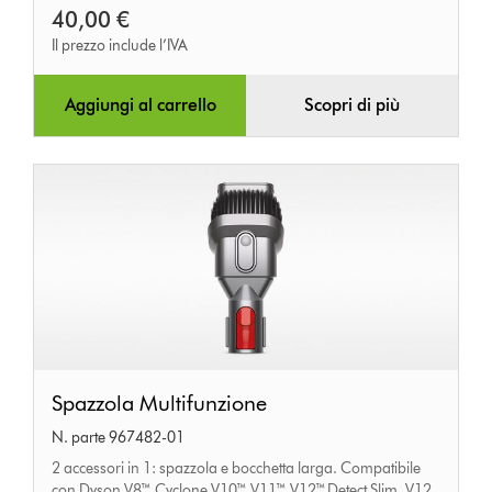
40,00 €
Il prezzo include l’IVA
Aggiungi al carrello
Scopri di più
Spazzola
Spazzola Multifunzione
Multifunzione
N. parte 967482-01
2 accessori in 1: spazzola e bocchetta larga. Compatibile
con Dyson V8™, Cyclone V10™, V11™, V12™ Detect Slim, V12