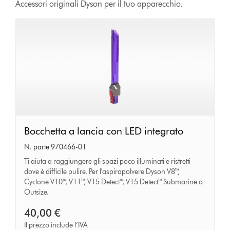
Accessori originali Dyson per il tuo apparecchio.
Bocchetta
Bocchetta a lancia con LED integrato
a
N. parte 970466-01
lancia
Ti aiuta a raggiungere gli spazi poco illuminati e ristretti
dove è difficile pulire. Per l'aspirapolvere Dyson V8™,
con
Cyclone V10™, V11™, V15 Detect™, V15 Detect™ Submarine o
LED
Outsize.
integrato
40,00 €
Il prezzo include l’IVA