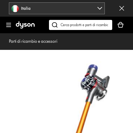
Salta
Italia
navigazione
Il
carrello
Cerca
è
su
vuoto
dyson.it
Parti di ricambio e accessori