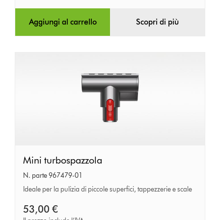
Aggiungi al carrello
Scopri di più
Mini
Mini turbospazzola
turbospazzola
N. parte 967479-01
Ideale per la pulizia di piccole superfici, tappezzerie e scale
53,00 €