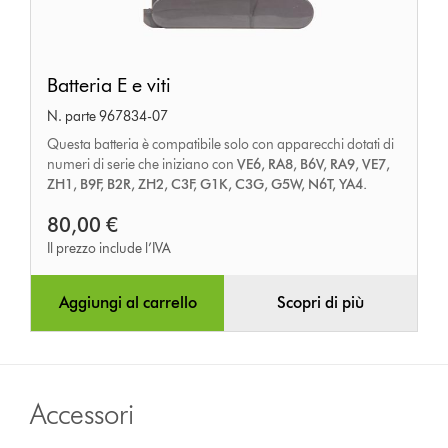
Batteria
Batteria E e viti
E
N. parte 967834-07
e
Questa batteria è compatibile solo con apparecchi dotati di
viti
numeri di serie che iniziano con
VE6, RA8, B6V, RA9, VE7,
ZH1, B9F, B2R, ZH2, C3F, G1K, C3G, G5W, N6T, YA4.
80,00 €
Il prezzo include l’IVA
Aggiungi al carrello
Scopri di più
Accessori