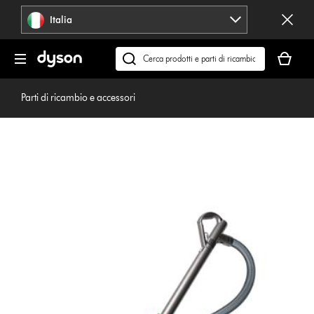
Salta
Italia
navigazione
Il
carrello
Cerca
è
su
vuoto
dyson.it
Parti di ricambio e accessori