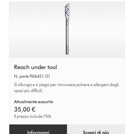
Reach
Reach under tool
under
N. parte 966451-01
tool
Si allunga e si piega per rimuovere polvere e allergeni dagli
spazi più difficili.
Attualmente esaurito
35,00 €
Il prezzo include l’IVA
Informami
Scopri di più