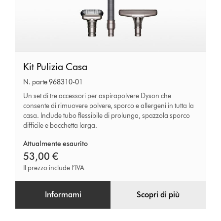
Kit
Kit Pulizia Casa
Pulizia
N. parte 968310-01
Casa
Un set di tre accessori per aspirapolvere Dyson che
consente di rimuovere polvere, sporco e allergeni in tutta la
casa. Include tubo flessibile di prolunga, spazzola sporco
difficile e bocchetta larga.
Attualmente esaurito
53,00 €
Il prezzo include l’IVA
Informami
Scopri di più