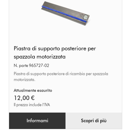
Piastra
Piastra di supporto posteriore per
di
spazzola motorizzata
supporto
N. parte 965727-02
posteriore
Piastra di supporto posteriore di ricambio per spazzola
per
motorizzata.
spazzola
Attualmente esaurito
motorizzata
12,00 €
Il prezzo include l’IVA
Informami
Scopri di più