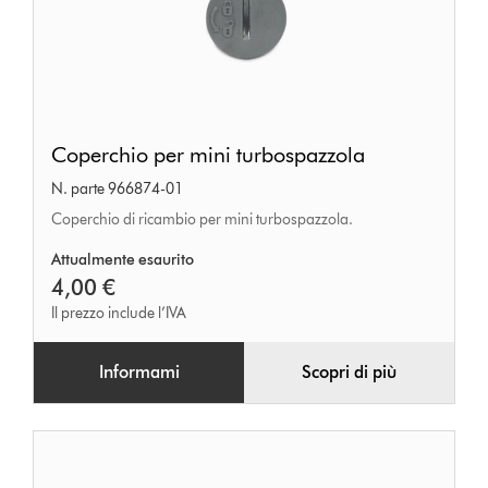
Coperchio
Coperchio per mini turbospazzola
per
N. parte 966874-01
mini
Coperchio di ricambio per mini turbospazzola.
turbospazzola
Attualmente esaurito
4,00 €
Il prezzo include l’IVA
Informami
Scopri di più