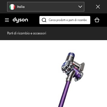
Salta
Italia
navigazione
Il
carrello
Cerca
è
su
vuoto
dyson.it
Parti di ricambio e accessori