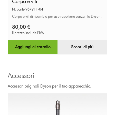
Corpo e viti
e
N. parte 967911-04
viti
Corpo e viti di ricambio per aspirapolvere senza filo Dyson.
80,00 €
Il prezzo include l’IVA
Aggiungi al carrello
Scopri di più
Accessori
Accessori originali Dyson per il tuo apparecchio.