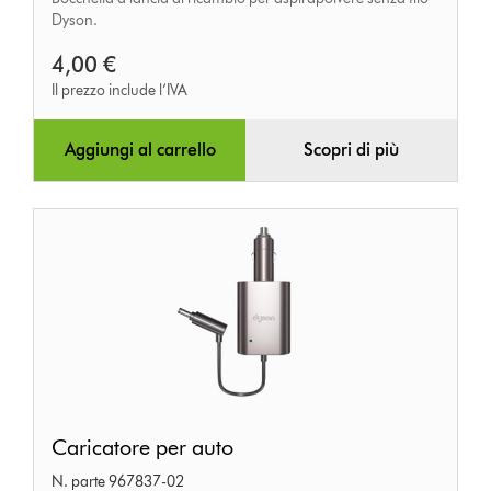
Dyson.
4,00 €
Il prezzo include l’IVA
Aggiungi al carrello
Scopri di più
Caricatore
Caricatore per auto
per
N. parte 967837-02
auto