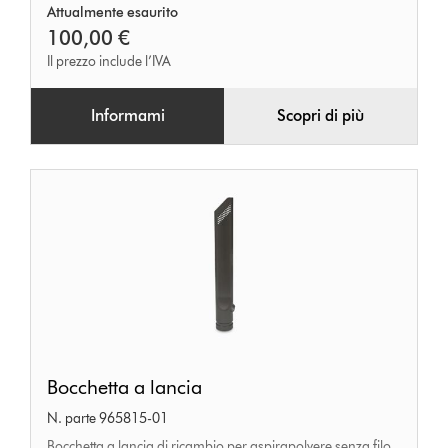
Attualmente esaurito
100,00 €
Il prezzo include l’IVA
Informami
Scopri di più
Bocchetta
Bocchetta a lancia
a
N. parte 965815-01
lancia
Bocchetta a lancia di ricambio per aspirapolvere senza filo