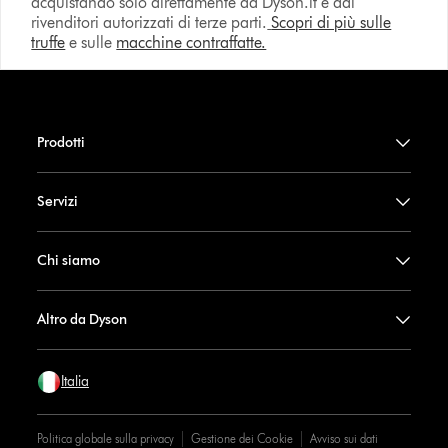
acquistando solo direttamente da Dyson.it e dai
rivenditori autorizzati di terze parti.
Scopri di più sulle
truffe
e sulle
macchine contraffatte.
Prodotti
Servizi
Chi siamo
Altro da Dyson
Italia
Politica globale sulla privacy
Gestione dei Cookie
Avviso sui dati