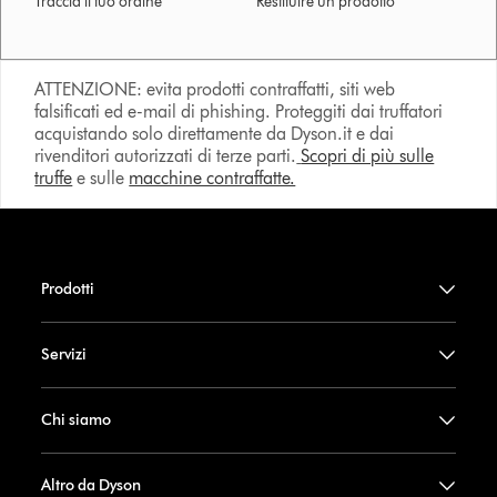
Traccia il tuo ordine
Restituire un prodotto
ATTENZIONE: evita prodotti contraffatti, siti web
falsificati ed e-mail di phishing. Proteggiti dai truffatori
acquistando solo direttamente da Dyson.it e dai
rivenditori autorizzati di terze parti.
Scopri di più sulle
truffe
e sulle
macchine contraffatte.
Prodotti
Servizi
Chi siamo
Altro da Dyson