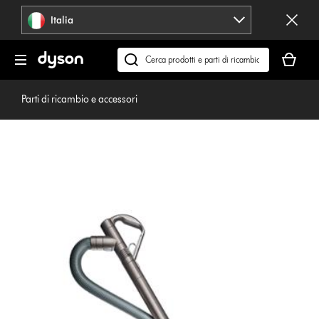
Salta
Italia
navigazione
Il
carrello
Cerca
è
su
vuoto
dyson.it
Parti di ricambio e accessori