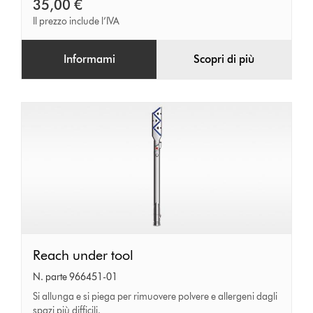
carbonio
35,00 €
Il prezzo include l’IVA
Informami
Scopri di più
Reach
Reach under tool
under
N. parte 966451-01
tool
Si allunga e si piega per rimuovere polvere e allergeni dagli
spazi più difficili.