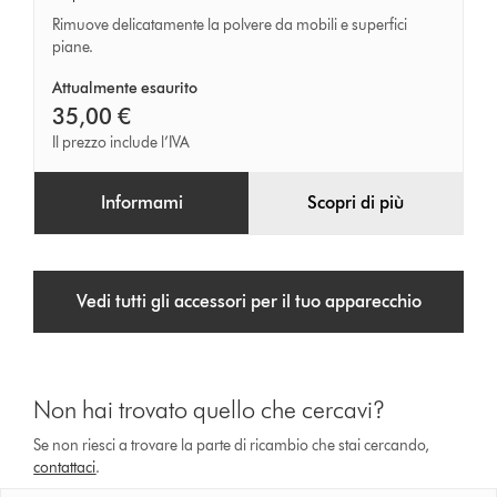
in
Rimuove delicatamente la polvere da mobili e superfici
piane.
fibra
di
Attualmente esaurito
carbonio
35,00 €
Il prezzo include l’IVA
Informami
Scopri di più
Vedi tutti gli accessori per il tuo apparecchio
Non hai trovato quello che cercavi?
Se non riesci a trovare la parte di ricambio che stai cercando,
contattaci
.