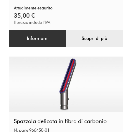
Attualmente esaurito
35,00 €
Il prezzo include l’IVA
Informami
Scopri di più
Spazzola
Spazzola delicata in fibra di carbonio
delicata
N. parte 966450-01