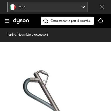
Salta
Italia
navigazione
Il
carrello
Cerca
è
su
vuoto
dyson.it
Parti di ricambio e accessori